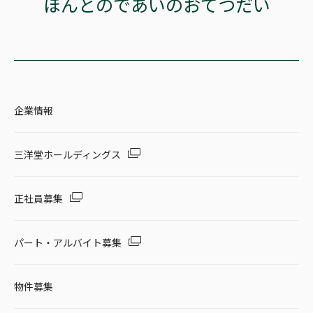
ほんとのであいのおてつだい
企業情報
三洋堂ホールディングス
正社員募集
パート・アルバイト募集
物件募集