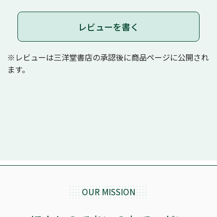
レビューを書く
※レビューは三洋堂書店の承認後に商品ページに公開され
ます。
OUR MISSION