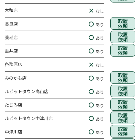
大和店
なし
取置
長良店
あり
依頼
取置
養老店
あり
依頼
取置
垂井店
あり
依頼
各務原店
なし
取置
みのかも店
あり
依頼
取置
ルビットタウン高山店
あり
依頼
取置
たじみ店
あり
依頼
取置
ルビットタウン中津川店
あり
依頼
取置
中津川店
あり
依頼