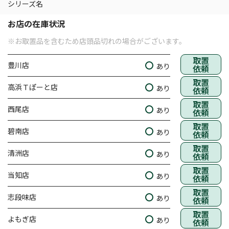
シリーズ名
お店の在庫状況
※お取置品を含むため店頭品切れの場合がございます。
取置
豊川店
あり
依頼
取置
高浜Ｔぽーと店
あり
依頼
取置
西尾店
あり
依頼
取置
碧南店
あり
依頼
取置
清洲店
あり
依頼
取置
当知店
あり
依頼
取置
志段味店
あり
依頼
取置
よもぎ店
あり
依頼