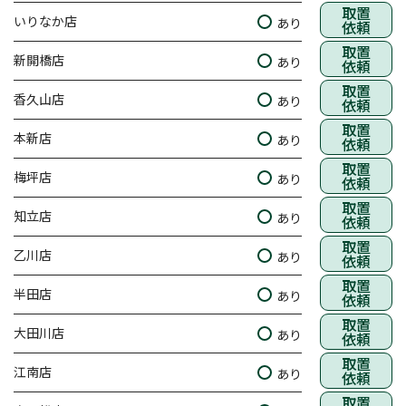
取置
いりなか店
あり
依頼
取置
新開橋店
あり
依頼
取置
香久山店
あり
依頼
取置
本新店
あり
依頼
取置
梅坪店
あり
依頼
取置
知立店
あり
依頼
取置
乙川店
あり
依頼
取置
半田店
あり
依頼
取置
大田川店
あり
依頼
取置
江南店
あり
依頼
取置