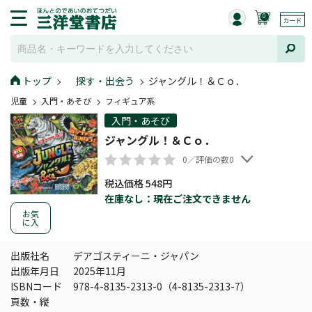
0
トップ
探す・出会う
ジャングル！＆Ｃｏ．
児童
入門・あそび
フィギュア系
入門・あそび
ジャングル！＆Ｃｏ．
0／評価の数0
税込価格 548円
在庫なし：現在ご注文できません
お気
に入
出版社名
デアゴスティーニ・ジャパン
出版年月日
2025年11月
ISBNコード
978-4-8135-2313-0（4-8135-2313-7）
頁数・縦