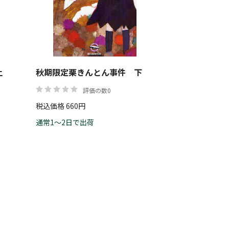
帯
上
秋期限定栗きんとん事件 下
リセット
絞り込む
評価の数0
税込価格 660円
通常1～2日で出荷