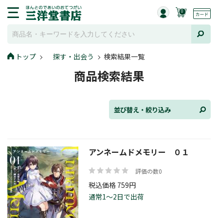
0
並び替え
トップ
探す・出会う
検索結果一覧
商品検索結果
ジャンル
並び替え・絞り込み
発売日
アンネームドメモリー ０１
評価の数0
在庫状況
税込価格 759円
通常1～2日で出荷