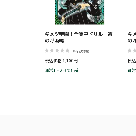
キメツ学園！全集中ドリル 霞
キ
の呼吸編
の
評価の数0
税込価格 1,100円
税込
通常1～2日で出荷
通常