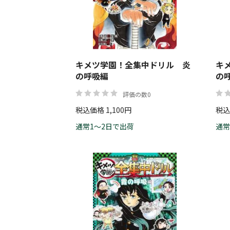
キメツ学園！全集中ドリル 炎
キ
の呼吸編
の
評価の数0
税込価格 1,100円
税込
通常1～2日で出荷
通常