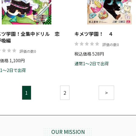
メツ学園！全集中ドリル 恋
キメツ学園！ ４
呼吸編
評価の数0
評価の数0
税込価格 528円
価格 1,100円
通常1～2日で出荷
1～2日で出荷
1
2
>
OUR MISSION