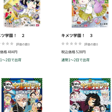
価格
メツ学園！ ２
キメツ学園！ ３
評価の数0
評価の数0
価格 484円
税込価格 528円
1～2日で出荷
通常1～2日で出荷