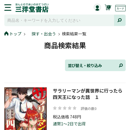
0
並び替え
トップ
探す・出会う
検索結果一覧
商品検索結果
ジャンル
並び替え・絞り込み
発売日
サラリーマンが異世界に行ったら
四天王になった話 １
評価の数0
在庫状況
税込価格 748円
通常1～2日で出荷