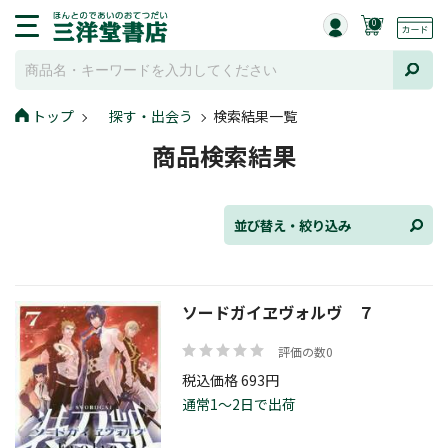
0
並び替え
トップ
探す・出会う
検索結果一覧
商品検索結果
ジャンル
並び替え・絞り込み
発売日
ソードガイヱヴォルヴ ７
評価の数0
在庫状況
税込価格 693円
通常1～2日で出荷