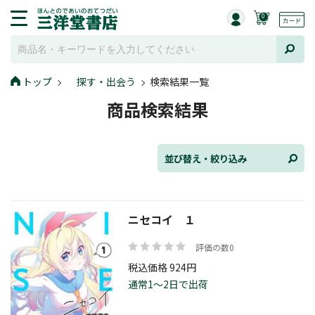
0
並び替え
トップ
探す・出会う
検索結果一覧
商品検索結果
ジャンル
並び替え・絞り込み
発売日
ニセコイ １
評価の数0
在庫状況
税込価格 924円
通常1～2日で出荷