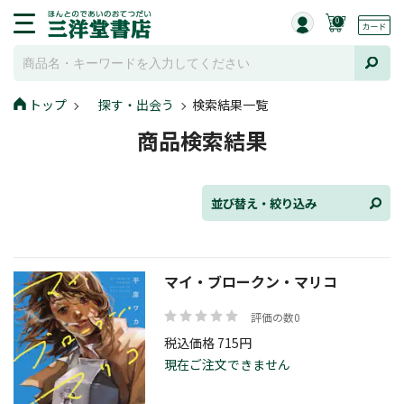
0
並び替え
トップ
探す・出会う
検索結果一覧
商品検索結果
ジャンル
並び替え・絞り込み
発売日
マイ・ブロークン・マリコ
評価の数0
在庫状況
税込価格 715円
現在ご注文できません