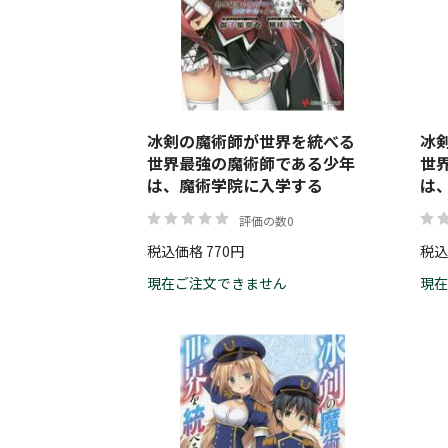
冰剣の魔術師が世界を統べる
冰
世界最強の魔術師である少年
世
は、魔術学院に入学する
は
評価の数0
税込価格 770円
税込
現在ご注文できません
現在