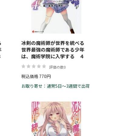
帯
べる
冰剣の魔術師が世界を統べる
リセット
絞り込む
年
世界最強の魔術師である少年
３
は、魔術学院に入学する ４
評価の数0
税込価格 770円
お取り寄せ：通常5日～3週間で出荷