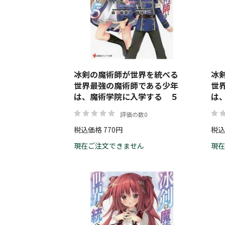
冰剣の魔術師が世界を統べる
冰
世界最強の魔術師である少年
世
は、魔術学院に入学する ５
は
評価の数0
税込価格 770円
税込
現在ご注文できません
現在