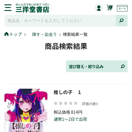
0
並び替え
トップ
探す・出会う
検索結果一覧
商品検索結果
ジャンル
並び替え・絞り込み
発売日
推しの子 １
評価の数0
在庫状況
税込価格 814円
通常1～2日で出荷