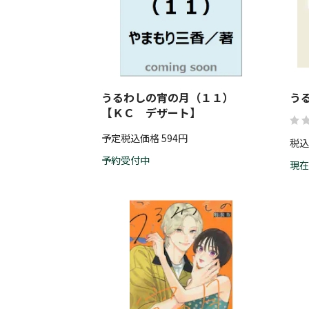
うるわしの宵の月（１１）
う
【ＫＣ デザート】
予定税込価格 594円
税込
予約受付中
現在