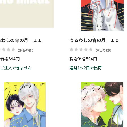
価格
るわしの宵の月 １１
うるわしの宵の月 １０
評価の数0
評価の数0
価格 594円
税込価格 594円
ご注文できません
通常1～2日で出荷