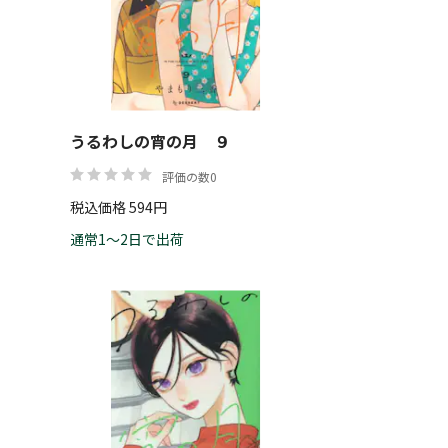
帯
うるわしの宵の月 ９
リセット
絞り込む
評価の数0
税込価格 594円
通常1～2日で出荷