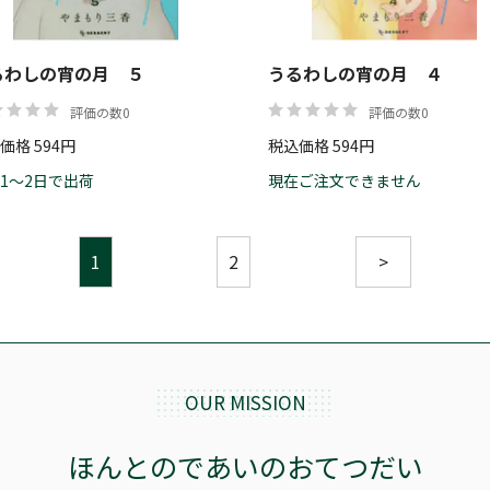
るわしの宵の月 ５
うるわしの宵の月 ４
評価の数0
評価の数0
価格 594円
税込価格 594円
1～2日で出荷
現在ご注文できません
1
2
>
OUR MISSION
ほんとのであいのおてつだい