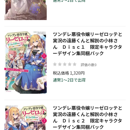
通常1～2日で出荷
価格帯
ツンデレ悪役令嬢リーゼロッテと
実況の遠藤くんと解説の小林さ
絞り込む
ん Ｄｉｓｃ１ 限定キャラクタ
ーデザイン集同梱パック
評価の数0
リセット
税込価格 1,320円
通常1～2日で出荷
ツンデレ悪役令嬢リーゼロッテと
実況の遠藤くんと解説の小林さ
ん Ｄｉｓｃ２ 限定キャラクタ
ーデザイン集同梱パック