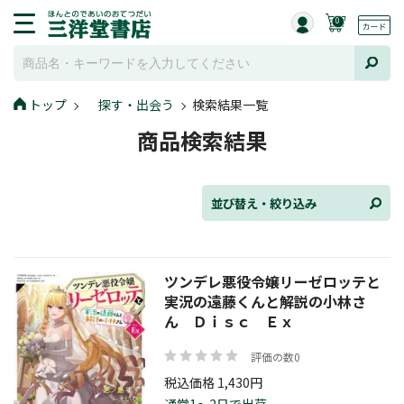
0
並び替え
トップ
探す・出会う
検索結果一覧
商品検索結果
ジャンル
並び替え・絞り込み
発売日
ツンデレ悪役令嬢リーゼロッテと
実況の遠藤くんと解説の小林さ
ん Ｄｉｓｃ Ｅｘ
在庫状況
評価の数0
税込価格 1,430円