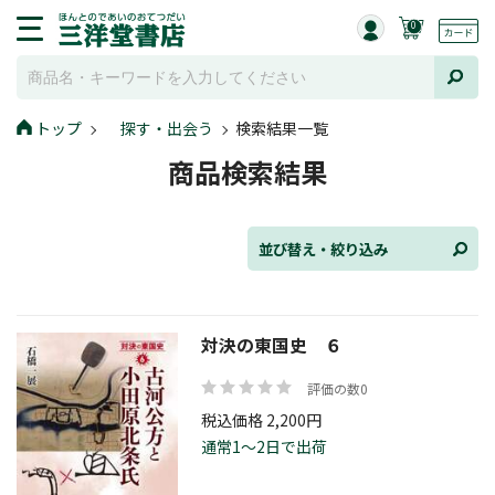
0
並び替え
トップ
探す・出会う
検索結果一覧
商品検索結果
ジャンル
並び替え・絞り込み
発売日
対決の東国史 ６
評価の数0
在庫状況
税込価格 2,200円
通常1～2日で出荷