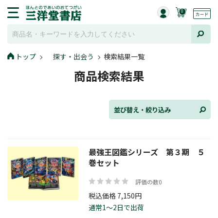
0
並び替え
トップ
探す・出会う
検索結果一覧
商品検索結果
ジャンル
並び替え・絞り込み
発売日
最強王図鑑シリーズ 第３期 ５
巻セット
評価の数0
在庫状況
税込価格 7,150円
通常1～2日で出荷