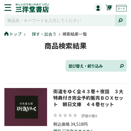
0
並び替え
トップ
探す・出会う
検索結果一覧
商品検索結果
ジャンル
並び替え・絞り込み
発売日
街道をゆく全４３巻＋夜話 ３大
特典付き完全予約販売ＢＯＸセッ
ト 朝日文庫 ４４巻セット
在庫状況
評価の数0
税込価格 34,518円