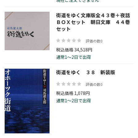
現在ご注文できません
価格帯
街道をゆく文庫版全４３巻＋夜話
ＢＯＸセット 朝日文庫 ４４巻
セット
評価の数0
絞り込む
税込価格 34,518円
通常1～2日で出荷
街道をゆく ３８ 新装版
リセット
評価の数0
税込価格 1,078円
通常1～2日で出荷