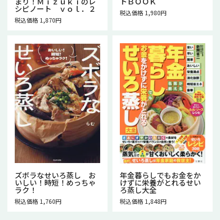
まり！Ｍｉｚｕｋｉのレ
トＢＯＯＫ
シピノート ｖｏｌ．２
税込価格 1,980円
税込価格 1,870円
ズボラなせいろ蒸し お
年金暮らしでもお金をか
いしい！時短！めっちゃ
けずに栄養がとれるせい
ラク！
ろ蒸し大全
税込価格 1,760円
税込価格 1,848円