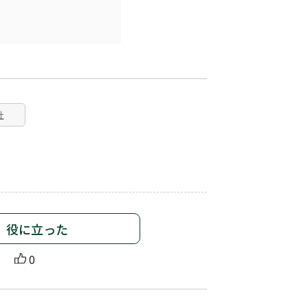
社
役に立った
0