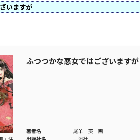
ございますが
ふつつかな悪女ではございま
著者名
尾羊 英 画
細・注
出版社名
一迅社