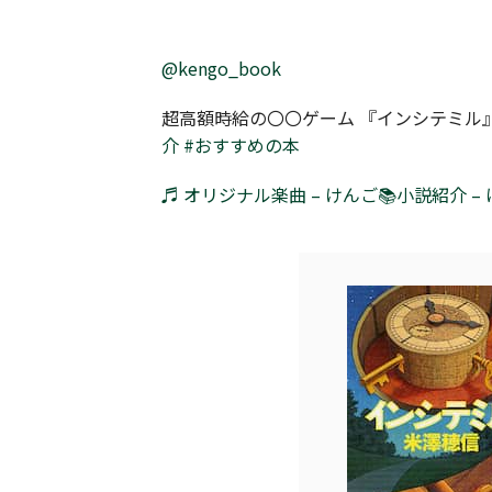
@kengo_book
超高額時給の〇〇ゲーム 『インシテミル
介
#おすすめの本
♬ オリジナル楽曲 – けんご📚小説紹介 –