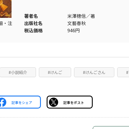
著者名
米澤穂信／著
細・注
出版社名
文藝春秋
税込価格
946円
#小説紹介
#けんご
#けんごさん
#
記事をシェア
記事をポスト