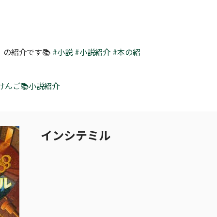
』の紹介です📚
#小説
#小説紹介
#本の紹
 けんご📚小説紹介
インシテミル