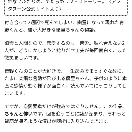
れないふたりの、でたらめラブ・ストーリー。〈アフ
タヌーン公式サイトより〉
付き合って2週間で死んでしまい、幽霊になって現れた青
野くんと、彼が大好きな優里ちゃんの物語。
幽霊と人間なので、恋愛するのも一苦労。触れ合えない2
人が、どうにかしようと捻りだす工夫が毎回面白く、また
微笑ましいです。
青野くんのことが大好きで、一生懸命でまっすぐな故に、
たまに突飛な言動が飛び出る優里ちゃん。子供のように素
直に感情が動く様子が面白く、読んでいてにっこりしてし
まいます。
ですが、恋愛要素だけが強みではありません。この作品、
ちゃんと怖い
です。回を追うごとに謎が深まり、ぞわっと
背筋が凍るような演出が随所に入り込んできます。