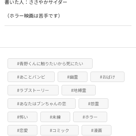
書いた人：ささやかサイダー
（ホラー映画は苦手です）
#青野くんに触りたいから死にたい
#あことバンビ
#幽霊
#おばけ
#ラブストーリー
#地縛霊
#あなたはブンちゃんの恋
#怨霊
#怖い
#未練
#ホラー
#恋愛
#コミック
#漫画