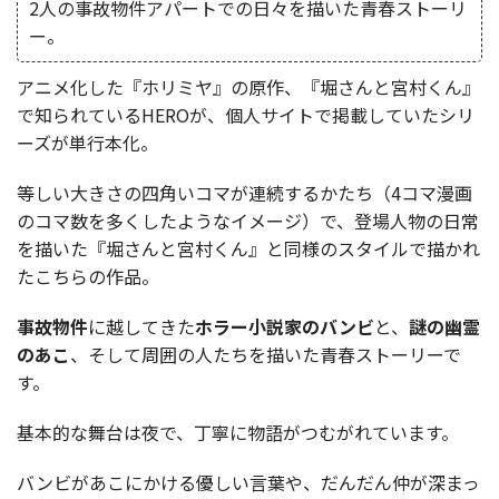
2人の事故物件アパートでの日々を描いた青春ストーリ
ー。
アニメ化した『ホリミヤ』の原作、『堀さんと宮村くん』
で知られているHEROが、個人サイトで掲載していたシリ
ーズが単行本化。
等しい大きさの四角いコマが連続するかたち（4コマ漫画
のコマ数を多くしたようなイメージ）で、登場人物の日常
を描いた『堀さんと宮村くん』と同様のスタイルで描かれ
たこちらの作品。
事故物件
に越してきた
ホラー小説家のバンビ
と、
謎の幽霊
のあこ
、そして周囲の人たちを描いた青春ストーリーで
す。
基本的な舞台は夜で、丁寧に物語がつむがれています。
バンビがあこにかける優しい言葉や、だんだん仲が深まっ