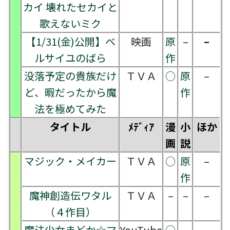
カイ 壊れたセカイと
歌えないミク
【1/31(金)公開】ベ
映画
原
–
–
ルサイユのばら
作
没落予定の貴族だけ
ＴＶＡ
○
原
–
ど、暇だったから魔
作
法を極めてみた
タイトル
ﾒﾃﾞｨｱ
漫
小
ほか
画
説
マジック・メイカー
ＴＶＡ
○
原
–
作
魔神創造伝ワタル
ＴＶＡ
–
–
–
（４作目）
魔法少女まどか☆マ
YouTube
○
–
–