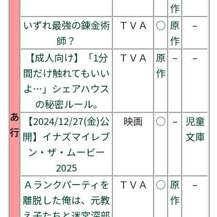
作
いずれ最強の錬金術
ＴＶＡ
○
原
–
師？
作
【成人向け】「1分
ＴＶＡ
原
–
–
間だけ触れてもいい
作
よ…」シェアハウス
の秘密ルール｡
あ
【2024/12/27(金)公
映画
○
–
児童
行
開】イナズマイレブ
文庫
ン・ザ・ムービー
2025
Ａランクパーティを
ＴＶＡ
○
原
–
離脱した俺は、元教
作
え子たちと迷宮深部