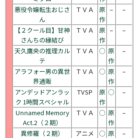
悪役令嬢転生おじさ
ＴＶＡ
原
–
–
ん
作
【２クール目】甘神
ＴＶＡ
原
–
–
さんちの縁結び
作
天久鷹央の推理カル
ＴＶＡ
○
原
–
テ
作
アラフォー男の異世
ＴＶＡ
○
原
–
界通販
作
アンデッドアンラッ
TVSP
原
○
–
ク 1時間スペシャル
作
Unnamed Memory
ＴＶＡ
○
原
–
Act.2（２期）
作
異修羅（２期）
アニメ
○
原
–