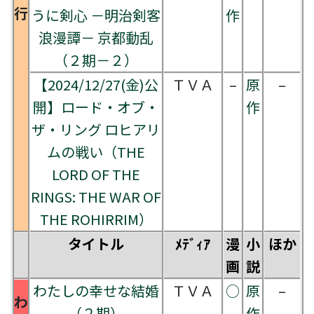
行
うに剣心 －明治剣客
作
浪漫譚－ 京都動乱
（２期－２）
【2024/12/27(金)公
ＴＶＡ
–
原
–
開】ロード・オブ・
作
ザ・リング ロヒアリ
ムの戦い（THE
LORD OF THE
RINGS: THE WAR OF
THE ROHIRRIM）
タイトル
ﾒﾃﾞｨｱ
漫
小
ほか
画
説
わたしの幸せな結婚
ＴＶＡ
○
原
–
わ
（２期）
作