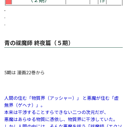
.
.
.
青の祓魔師 終夜篇（５期）
5期は 漫画22巻から
人間の住む「物質界（アッシャー）」 と悪魔が住む「虚
無界（ゲヘナ）」。
本来は干渉することすらできない二つの次元だが、
悪魔はあらゆる物質に憑依し、物質界に干渉していた。
しかし人間の中には、そんな悪魔を祓う「祓魔師（エクソ