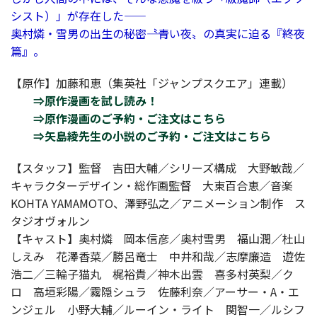
シスト）」が存在した――
奥村燐・雪男の出生の秘密――〝青い夜〟の真実に迫る『終夜
篇』。
【原作】加藤和恵（集英社「ジャンプスクエア」連載）
⇒原作漫画を試し読み！
⇒原作漫画のご予約・ご注文はこちら
⇒矢島綾先生の小説のご予約・ご注文はこちら
【スタッフ】監督 吉田大輔／シリーズ構成 大野敏哉／
キャラクターデザイン・総作画監督 大東百合恵／音楽
KOHTA YAMAMOTO、澤野弘之／アニメーション制作 ス
タジオヴォルン
【キャスト】奥村燐 岡本信彦／奥村雪男 福山潤／杜山
しえみ 花澤香菜／勝呂竜士 中井和哉／志摩廉造 遊佐
浩二／三輪子猫丸 梶裕貴／神木出雲 喜多村英梨／ク
ロ 高垣彩陽／霧隠シュラ 佐藤利奈／アーサー・A・エ
ンジェル 小野大輔／ルーイン・ライト 関智一／ルシフ