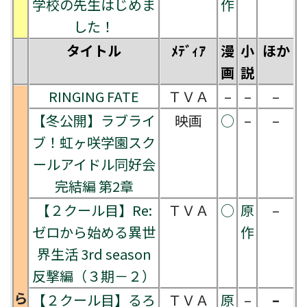
学校の先生はじめま
作
した！
タイトル
ﾒﾃﾞｨｱ
漫
小
ほか
画
説
RINGING FATE
ＴＶＡ
–
–
–
【冬公開】ラブライ
映画
○
–
–
ブ！虹ヶ咲学園スク
ールアイドル同好会
完結編 第2章
【２クール目】Re:
ＴＶＡ
○
原
–
ゼロから始める異世
作
界生活 3rd season
反撃編（３期－２）
ら
【２クール目】るろ
ＴＶＡ
原
–
–