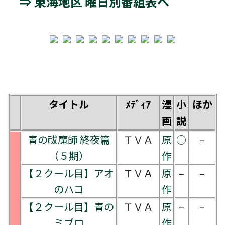
⇒ 東海地区 曜日別番組表へ
タイトル
ﾒﾃﾞｨｱ
漫
小
ほか
画
説
青の祓魔師 終夜篇
ＴＶＡ
原
○
–
（５期）
作
【２クール目】アオ
ＴＶＡ
原
–
–
のハコ
作
【２クール目】青の
ＴＶＡ
原
–
–
ミブロ
作