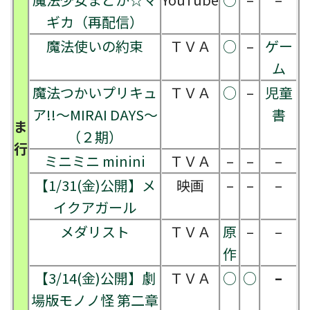
ギカ（再配信）
魔法使いの約束
ＴＶＡ
○
–
ゲー
ム
魔法つかいプリキュ
ＴＶＡ
○
–
児童
ア!!～MIRAI DAYS～
書
ま
（２期）
行
ミニミニ minini
ＴＶＡ
–
–
–
【1/31(金)公開】メ
映画
–
–
–
イクアガール
メダリスト
ＴＶＡ
原
–
–
作
【3/14(金)公開】劇
ＴＶＡ
○
○
–
場版モノノ怪 第二章