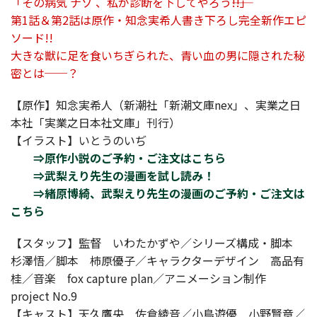
「その病気 ナゾ 、私が診断を下してやろう――!!」
第1話＆第2話は原作・知念実希人書き下ろし完全新作エピ
ソード!!
大きな獣に足を食いちぎられた、青い血の男に隠された秘
密とは──？
【原作】知念実希人（新潮社「新潮文庫nex」、実業之日
本社「実業之日本社文庫」刊行）
【イラスト】いとうのいぢ
⇒原作小説のご予約・ご注文はこちら
⇒武梨えり先生の漫画を試し読み！
⇒緒原博綺、武梨えり先生の漫画のご予約・ご注文は
こちら
【スタッフ】監督 いわたかずや／シリーズ構成・脚本
杉澤悟／脚本 柿原優子／キャラクターデザイン 高品有
桂／音楽 fox capture plan／アニメーション制作
project No.9
【キャスト】天久鷹央 佐倉綾音／小鳥遊優 小野賢章／