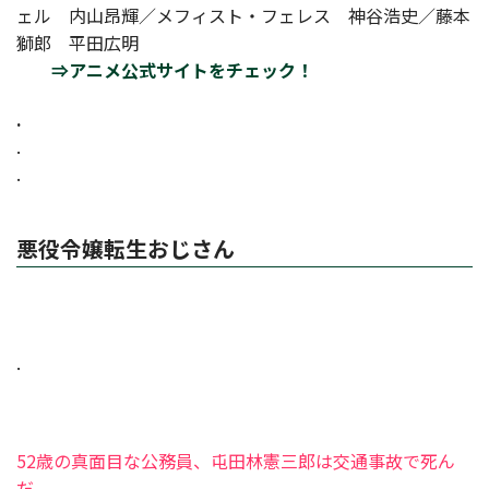
ェル 内山昂輝／メフィスト・フェレス 神谷浩史／藤本
獅郎 平田広明
⇒アニメ公式サイトをチェック！
.
.
.
悪役令嬢転生おじさん
.
52歳の真面目な公務員、屯田林憲三郎は交通事故で死ん
だ。