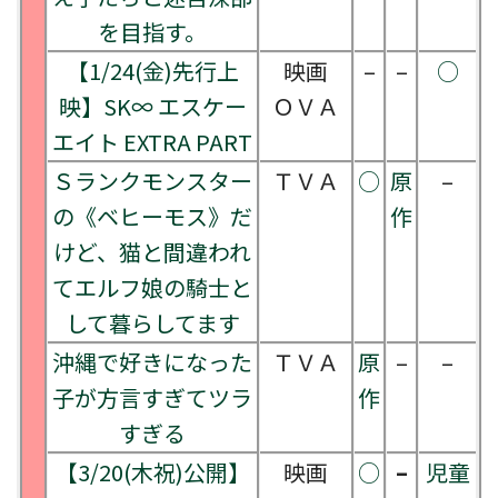
を目指す。
【1/24(金)先行上
映画
–
–
○
映】SK∞ エスケー
ＯＶＡ
エイト EXTRA PART
Ｓランクモンスター
ＴＶＡ
○
原
–
の《ベヒーモス》だ
作
けど、猫と間違われ
てエルフ娘の騎士と
して暮らしてます
沖縄で好きになった
ＴＶＡ
原
–
–
子が方言すぎてツラ
作
すぎる
【3/20(木祝)公開】
映画
○
–
児童