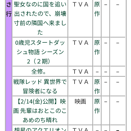
聖女なのに国を追い
ＴＶＡ
原
–
–
さ
出されたので、崩壊
作
行
寸前の隣国へ来まし
た
0歳児スタートダッ
ＴＶＡ
原
–
–
シュ物語 シーズン
作
2（２期）
全修。
ＴＶＡ
–
–
–
戦隊レッド 異世界で
ＴＶＡ
原
–
–
冒険者になる
作
【2/14(金)公開】映
映画
原
–
–
画 先輩はおとこのこ
作
あめのち晴れ
想星のアクエリオン
ＴＶＡ
–
–
–