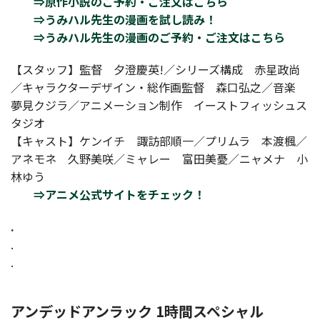
⇒原作小説のご予約・ご注文はこちら
⇒うみハル先生の漫画を試し読み！
⇒うみハル先生の漫画のご予約・ご注文はこちら
【スタッフ】監督 夕澄慶英!／シリーズ構成 赤星政尚
／キャラクターデザイン・総作画監督 森口弘之／音楽
夢見クジラ／アニメーション制作 イーストフィッシュス
タジオ
【キャスト】ケンイチ 諏訪部順一／プリムラ 本渡楓／
アネモネ 久野美咲／ミャレー 富田美憂／ニャメナ 小
林ゆう
⇒アニメ公式サイトをチェック！
.
.
.
アンデッドアンラック 1時間スペシャル