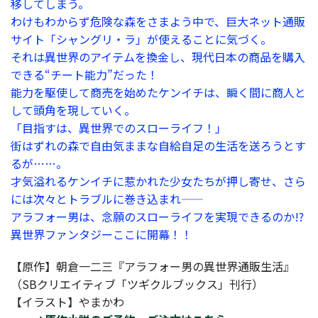
移してしまう。
わけもわからず危険な森をさまよう中で、巨大ネット通販
サイト「シャングリ・ラ」が使えることに気づく。
それは異世界のアイテムを換金し、現代日本の商品を購入
できる“チート能力”だった！
能力を駆使して商売を始めたケンイチは、瞬く間に商人と
して頭角を現していく。
「目指すは、異世界でのスローライフ！」
街はずれの森で自由気ままな自給自足の生活を送ろうとす
るが……。
才気溢れるケンイチに惹かれた少女たちが押し寄せ、さら
には次々とトラブルに巻き込まれ――
アラフォー男は、念願のスローライフを実現できるのか!?
異世界ファンタジーここに開幕！！
【原作】朝倉一二三『アラフォー男の異世界通販生活』
（SBクリエイティブ「ツギクルブックス」刊行）
【イラスト】やまかわ