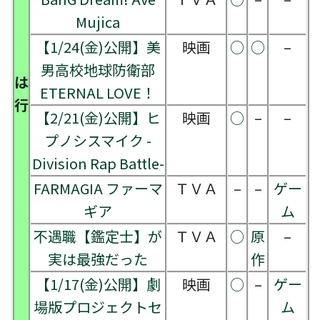
Mujica
【1/24(金)公開】美
映画
○
○
–
男高校地球防衛部
は
ETERNAL LOVE！
行
【2/21(金)公開】ヒ
映画
○
–
–
プノシスマイク -
Division Rap Battle-
FARMAGIA ファーマ
ＴＶＡ
–
–
ゲー
ギア
ム
不遇職【鑑定士】が
ＴＶＡ
○
原
–
実は最強だった
作
【1/17(金)公開】劇
映画
○
–
ゲー
場版プロジェクトセ
ム