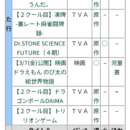
うんだ。
作
【２クール目】凍牌
ＴＶＡ
原
–
–
た
-裏レート麻雀闘牌
作
行
録-
Dr.STONE SCIENCE
ＴＶＡ
原
○
–
FUTURE（４期）
作
【3/7(金)公開】映画
映画
○
–
児童
ドラえもん のび太の
書
絵世界物語
【２クール目】ドラ
ＴＶＡ
原
–
–
ゴンボールDAIMA
作
【２クール目】トリ
ＴＶＡ
原
–
–
リオンゲーム
作