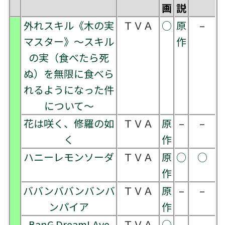
画
説
外れスキル《木の実
ＴＶＡ
○
原
–
マスター》～スキル
作
の実（食べたら死
ぬ）を無限に食べら
れるようになった件
について～
花は咲く、修羅の如
ＴＶＡ
原
–
–
く
作
ハニーレモンソーダ
ＴＶＡ
原
○
○
作
ババンババンバンバ
ＴＶＡ
原
–
–
ンパイア
作
BanG Dream! Ave
ＴＶＡ
○
–
–