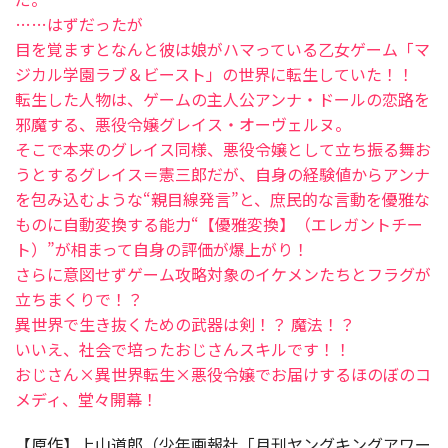
……はずだったが
目を覚ますとなんと彼は娘がハマっている乙女ゲーム「マ
ジカル学園ラブ＆ビースト」の世界に転生していた！！
転生した人物は、ゲームの主人公アンナ・ドールの恋路を
邪魔する、悪役令嬢グレイス・オーヴェルヌ。
そこで本来のグレイス同様、悪役令嬢として立ち振る舞お
うとするグレイス＝憲三郎だが、自身の経験値からアンナ
を包み込むような“親目線発言”と、庶民的な言動を優雅な
ものに自動変換する能力“【優雅変換】（エレガントチー
ト）”が相まって自身の評価が爆上がり！
さらに意図せずゲーム攻略対象のイケメンたちとフラグが
立ちまくりで！？
異世界で生き抜くための武器は剣！？ 魔法！？
いいえ、社会で培ったおじさんスキルです！！
おじさん×異世界転生×悪役令嬢でお届けするほのぼのコ
メディ、堂々開幕！
【原作】上山道郎（少年画報社「月刊ヤングキングアワー