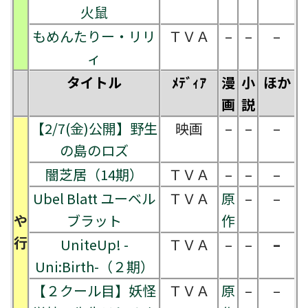
火鼠
もめんたりー・リリ
ＴＶＡ
–
–
–
ィ
タイトル
ﾒﾃﾞｨｱ
漫
小
ほか
画
説
【2/7(金)公開】野生
映画
–
–
–
の島のロズ
闇芝居（14期）
ＴＶＡ
–
–
–
Ubel Blatt ユーベル
ＴＶＡ
原
–
–
や
ブラット
作
行
UniteUp! -
ＴＶＡ
–
–
–
Uni:Birth-（２期）
【２クール目】妖怪
ＴＶＡ
原
–
–