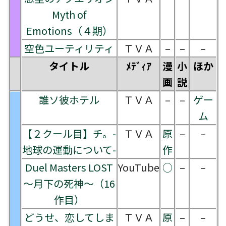
Myth of
Emotions（４期）
空色ユーティリティ
ＴＶＡ
–
–
–
タイトル
ﾒﾃﾞｨｱ
漫
小
ほか
画
説
誰ソ彼ホテル
ＴＶＡ
–
–
ゲー
ム
【２クール目】チ。-
ＴＶＡ
原
–
–
地球の運動について-
作
Duel Masters LOST
YouTube
○
–
–
～月下の死神～（16
作目）
どうせ、恋してしま
ＴＶＡ
原
–
–