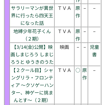
サラリーマンが異世
ＴＶＡ
原
–
–
界に行ったら四天王
作
になった話
地縛少年花子くん
ＴＶＡ
原
–
–
（２期）
作
【3/14(金)公開】映
映画
–
–
児童
画しまじろう しまじ
書
ろうと ゆうきのうた
【２クール目】シャ
ＴＶＡ
○
原
–
ングリラ・フロンテ
作
ィア ～クソゲーハン
ター、神ゲーに挑ま
んとす～（２期）