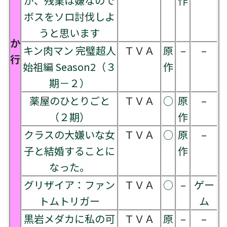
が、残業は嫌なので
作
ボスをソロ討伐しよ
うと思います
か
キン肉マン 完璧超人
ＴＶＡ
原
–
–
行
始祖編 Season2（３
作
期－２）
薬屋のひとりごと
ＴＶＡ
○
原
–
（２期）
作
クラスの大嫌いな女
ＴＶＡ
○
原
–
子と結婚することに
作
なった。
グリザイア：ファン
ＴＶＡ
○
–
ゲー
トムトリガー
ム
黒岩メダカに私の可
ＴＶＡ
原
–
–