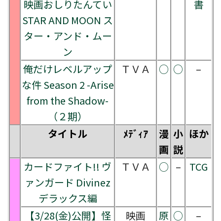
映画おしりたんてい
書
STAR AND MOON ス
ター・アンド・ムー
ン
俺だけレベルアップ
ＴＶＡ
○
○
–
な件 Season 2 -Arise
from the Shadow-
（２期）
タイトル
ﾒﾃﾞｨｱ
漫
小
ほか
画
説
カードファイト!! ヴ
ＴＶＡ
○
–
TCG
ァンガード Divinez
デラックス編
【3/28(金)公開】怪
映画
原
○
–