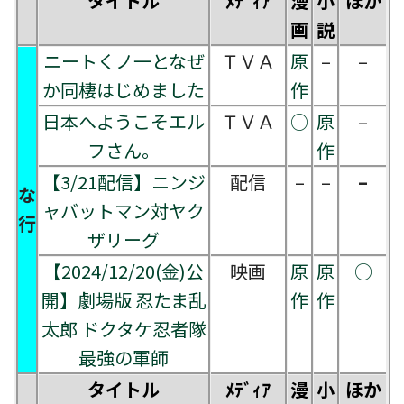
タイトル
ﾒﾃﾞｨｱ
漫
小
ほか
画
説
ニートくノ一となぜ
ＴＶＡ
原
–
–
か同棲はじめました
作
日本へようこそエル
ＴＶＡ
○
原
–
フさん。
作
【3/21配信】ニンジ
配信
–
–
–
な
ャバットマン対ヤク
行
ザリーグ
【2024/12/20(金)公
映画
原
原
○
開】劇場版 忍たま乱
作
作
太郎 ドクタケ忍者隊
最強の軍師
タイトル
ﾒﾃﾞｨｱ
漫
小
ほか