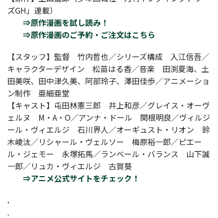
ズGH」連載）
⇒原作漫画を試し読み！
⇒原作漫画のご予約・ご注文はこちら
【スタッフ】監督 ​​​竹内哲也／シリーズ構成 入江信吾／
キャラクターデザイン 松苗はる香／音楽 ​​​田渕夏海、土
田美咲、田中津久美、阿部玲子、澤田佳歩／アニメーショ
ン制作 ​​亜細亜堂
【キャスト】屯田林憲三郎 井上和彦／グレイス・オーヴ
ェルヌ M・A・O／アンナ・ドール 関根明良／ヴィルジ
ール・ヴィエルジ 石川界人／オーギュスト・リオン 鈴
木崚汰／リシャール・ヴェルソー 梅原裕一郎／ピエー
ル・ジェモー 永塚拓馬／ランベール・バランス 山下誠
一郎／リュカ・ヴィエルジ 古賀葵
⇒アニメ公式サイトをチェック！
.
.