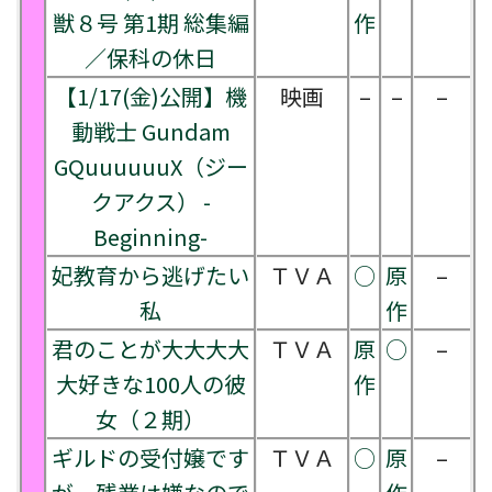
獣８号 第1期 総集編
作
／保科の休日
【1/17(金)公開】機
映画
–
–
–
動戦士 Gundam
GQuuuuuuX（ジー
クアクス） -
Beginning-
妃教育から逃げたい
ＴＶＡ
○
原
–
私
作
君のことが大大大大
ＴＶＡ
原
○
–
大好きな100人の彼
作
女（２期）
ギルドの受付嬢です
ＴＶＡ
○
原
–