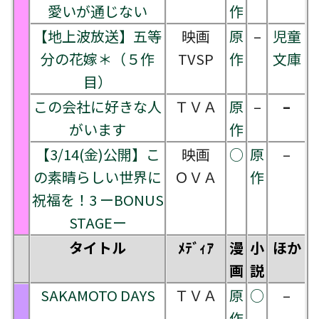
愛いが通じない
作
【地上波放送】五等
映画
原
–
児童
分の花嫁＊（５作
TVSP
作
文庫
目）
この会社に好きな人
ＴＶＡ
原
–
–
がいます
作
【3/14(金)公開】こ
映画
○
原
–
の素晴らしい世界に
ＯＶＡ
作
祝福を！3 ーBONUS
STAGEー
タイトル
ﾒﾃﾞｨｱ
漫
小
ほか
画
説
SAKAMOTO DAYS
ＴＶＡ
原
○
–
作