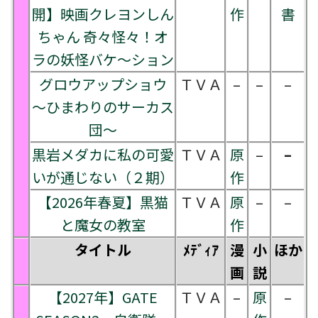
開】映画クレヨンしん
作
書
ちゃん 奇々怪々！オ
ラの妖怪バケ～ション
グロウアップショウ
ＴＶＡ
–
–
–
～ひまわりのサーカス
団～
黒岩メダカに私の可愛
ＴＶＡ
原
–
–
いが通じない（２期）
作
【2026年春夏】黒猫
ＴＶＡ
原
–
–
と魔女の教室
作
タイトル
ﾒﾃﾞｨｱ
漫
小
ほか
画
説
【2027年】GATE
ＴＶＡ
–
原
–