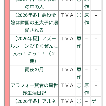
の中の人
作
【2026年冬】悪役令
ＴＶＡ
○
原
–
嬢は隣国の王太子に溺
作
愛される
【2026年夏】アズー
ＴＶＡ
原
–
–
ルレーン びそくぜんし
作
んっ！にっ！！（２
期）
雨夜の月
ＴＶＡ
原
–
–
作
アラフォー賢者の異世
ＴＶＡ
○
原
–
界生活日記
作
【2026年冬】アルネ
ＴＶＡ
○
–
ゲー