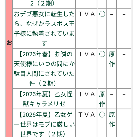
2（２期）
おデブ悪女に転生した
ＴＶＡ
○
–
–
ら、なぜかラスボス王
子様に執着されていま
お
す
【2026年春】お隣の
ＴＶＡ
○
原
–
天使様にいつの間にか
作
駄目人間にされていた
件（２期）
【2026年夏】乙女怪
ＴＶＡ
原
–
–
獣キャラメリゼ
作
【2026年夏】乙女ゲ
ＴＶＡ
○
原
–
ー世界はモブに厳しい
作
世界です（２期）