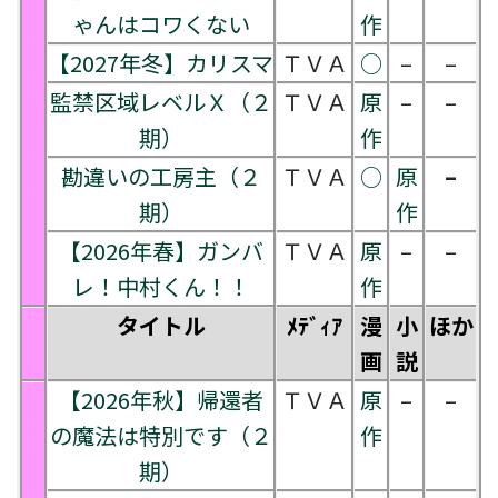
ゃんはコワくない
作
【2027年冬】カリスマ
ＴＶＡ
○
–
–
監禁区域レベルＸ（２
ＴＶＡ
原
–
–
期）
作
勘違いの工房主（２
ＴＶＡ
○
原
–
期）
作
【2026年春】ガンバ
ＴＶＡ
原
–
–
レ！中村くん！！
作
タイトル
ﾒﾃﾞｨｱ
漫
小
ほか
画
説
【2026年秋】帰還者
ＴＶＡ
原
–
–
の魔法は特別です（２
作
期）