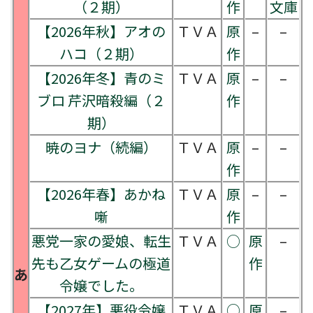
（２期）
作
文庫
【2026年秋】アオの
ＴＶＡ
原
–
–
ハコ（２期）
作
【2026年冬】青のミ
ＴＶＡ
原
–
–
ブロ 芹沢暗殺編（２
作
期）
暁のヨナ（続編）
ＴＶＡ
原
–
–
作
【2026年春】あかね
ＴＶＡ
原
–
–
噺
作
悪党一家の愛娘、転生
ＴＶＡ
○
原
–
先も乙女ゲームの極道
作
あ
令嬢でした。
【2027年】悪役令嬢
ＴＶＡ
○
原
–