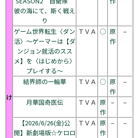
SEASON2 自衛隊
作
彼の海にて、斯く戦え
り
ゲーム世界転生〈ダン
ＴＶＡ
○
原
–
活〉～ゲーマーは【ダ
作
ンジョン就活のスス
メ】を〈はじめから〉
プレイする～
結界師の一輪華
ＴＶＡ
○
原
–
作
け
月華国奇医伝
ＴＶＡ
原
–
–
作
【2026/6/26(金)公
ＴＶＡ
原
–
–
開】新劇場版☆ケロロ
作