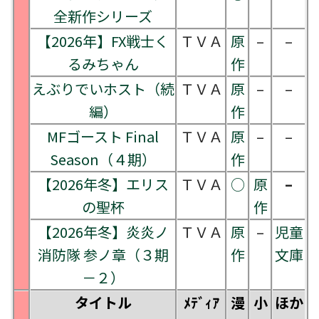
全新作シリーズ
【2026年】FX戦士く
ＴＶＡ
原
–
–
るみちゃん
作
えぶりでいホスト（続
ＴＶＡ
原
–
–
編）
作
MFゴースト Final
ＴＶＡ
原
–
–
Season（４期）
作
【2026年冬】エリス
ＴＶＡ
○
原
–
の聖杯
作
【2026年冬】炎炎ノ
ＴＶＡ
原
–
児童
消防隊 参ノ章（３期
作
文庫
－２）
タイトル
ﾒﾃﾞｨｱ
漫
小
ほか