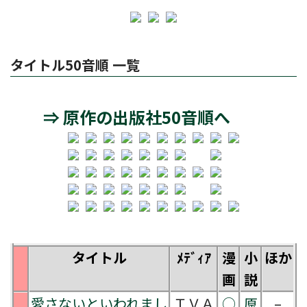
タイトル50音順 一覧
⇒ 原作の出版社50音順へ
タイトル
ﾒﾃﾞｨｱ
漫
小
ほか
画
説
愛さないといわれまし
ＴＶＡ
○
原
–