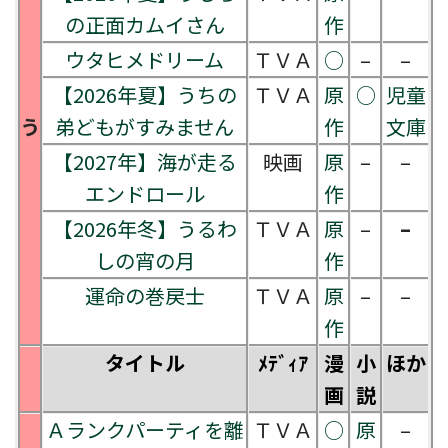
の正面カムイさん
作
ウタヒメドリーム
ＴＶＡ
○
–
–
【2026年夏】うちの
ＴＶＡ
原
○
児童
う
弟どもがすみません
作
文庫
【2027年】海が走る
映画
原
–
–
エンドロール
作
【2026年冬】うるわ
ＴＶＡ
原
–
–
しの宵の月
作
運命の巻戻士
ＴＶＡ
原
–
–
作
タイトル
ﾒﾃﾞｨｱ
漫
小
ほか
画
説
Ａランクパーティを離
ＴＶＡ
○
原
–