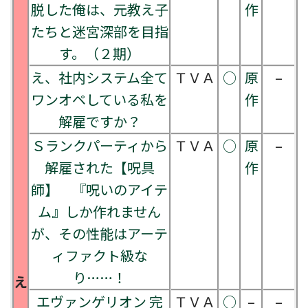
脱した俺は、元教え子
作
たちと迷宮深部を目指
す。（２期）
え、社内システム全て
ＴＶＡ
○
原
–
ワンオペしている私を
作
解雇ですか？
Ｓランクパーティから
ＴＶＡ
○
原
–
解雇された【呪具
作
師】 『呪いのアイテ
ム』しか作れません
が、その性能はアーテ
ィファクト級な
り……！
え
エヴァンゲリオン 完
ＴＶＡ
○
–
–