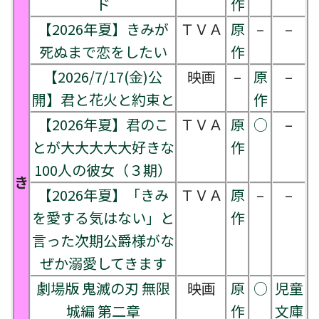
ド
作
【2026年夏】きみが
ＴＶＡ
原
–
–
死ぬまで恋をしたい
作
【2026/7/17(金)公
映画
–
原
–
開】君と花火と約束と
作
【2026年夏】君のこ
ＴＶＡ
原
○
–
とが大大大大大好きな
作
100人の彼女（３期）
き
【2026年夏】「きみ
ＴＶＡ
原
–
–
を愛する気はない」と
作
言った次期公爵様がな
ぜか溺愛してきます
劇場版 鬼滅の刃 無限
映画
原
○
児童
城編 第二章
作
文庫