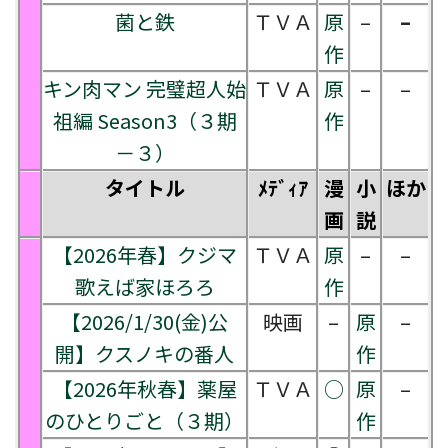
菌と鉄
ＴＶＡ
原
–
–
作
キン肉マン 完璧超人始
ＴＶＡ
原
–
–
祖編 Season3（３期
作
－３）
タイトル
ﾒﾃﾞｨｱ
漫
小
ほか
画
説
【2026年春】クジマ
ＴＶＡ
原
–
–
歌えば家ほろろ
作
【2026/1/30(金)公
映画
–
原
–
開】クスノキの番人
作
【2026年秋春】薬屋
ＴＶＡ
○
原
–
のひとりごと（３期）
作