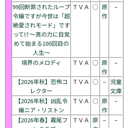
99回断罪されたループ
ＴＶＡ
○
原
–
令嬢ですが今世は「超
作
絶愛されモード」です
って!? ～真の力に目覚
めて始まる100回目の
人生～
境界のメロディ
ＴＶＡ
○
原
–
作
【2026年秋】恐怖コ
ＴＶＡ
○
–
児童
レクター
文庫
【2026年秋】凶乱令
ＴＶＡ
○
原
–
嬢ニア・リストン
作
【2026年春】霧尾フ
ＴＶＡ
原
–
–