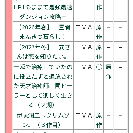
HP1のままで最強最速
作
ダンジョン攻略－
【2026年春】一畳間
ＴＶＡ
原
–
–
まんきつ暮らし！
作
【2027年冬】一式さ
ＴＶＡ
原
–
–
んは恋を知りたい。
作
一瞬で治療していたの
ＴＶＡ
○
原
–
に役立たずと追放され
作
た天才治癒師、闇ヒー
ラーとして楽しく生き
る（２期）
伊藤潤二『クリムゾ
ＴＶＡ
原
–
–
ン』（３作目）
作