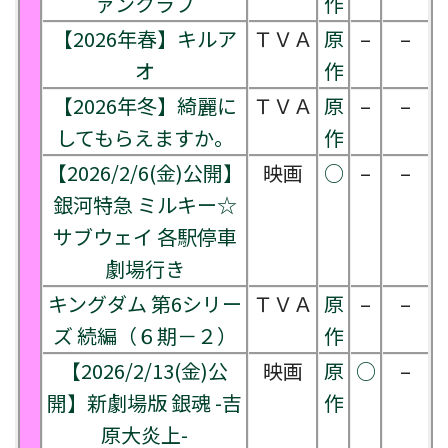
ァンクラブ
作
【2026年春】キルア
ＴＶＡ
原
–
–
オ
作
【2026年冬】綺麗に
ＴＶＡ
原
–
–
してもらえますか。
作
【2026/2/6(金)公開】
映画
○
–
–
銀河特急 ミルキー☆
サブウェイ 各駅停車
劇場行き
キングダム 第6シリー
ＴＶＡ
原
–
–
ズ 続編（６期－２）
作
【2026/2/13(金)公
映画
原
○
–
開】新劇場版 銀魂 -吉
作
原大炎上-