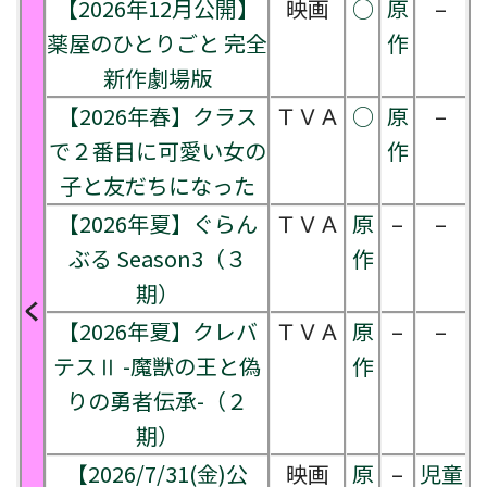
【2026年12月公開】
映画
○
原
–
薬屋のひとりごと 完全
作
新作劇場版
【2026年春】クラス
ＴＶＡ
○
原
–
で２番目に可愛い女の
作
子と友だちになった
【2026年夏】ぐらん
ＴＶＡ
原
–
–
ぶる Season3（３
作
期）
く
【2026年夏】クレバ
ＴＶＡ
原
–
–
テスⅡ -魔獣の王と偽
作
りの勇者伝承-（２
期）
【2026/7/31(金)公
映画
原
–
児童