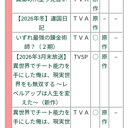
作
【2026年冬】違国日
ＴＶＡ
原
–
–
記
作
いずれ最強の錬金術
ＴＶＡ
○
原
–
師？（２期）
作
【2026年3月末放送】
TVSP
○
原
–
異世界でチート能力を
作
手にした俺は、現実世
界をも無双する ～レ
ベルアップは人生を変
えた～（新作）
異世界でチート能力を
ＴＶＡ
○
原
–
手にした俺は、現実世
作