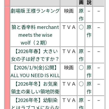
画
説
劇場版 王様ランキング
映画
原
–
–
作
狼と香辛料 merchant
ＴＶＡ
○
原
–
meets the wise
作
wolf（２期）
【2026年春】大きい
ＴＶＡ
原
–
–
女の子は好きですか？
作
【2026/1/9(金)公開】
映画
○
原
–
ALL YOU NEED IS KILL
作
【2026年冬】お気楽
ＴＶＡ
○
原
–
領主の楽しい領地防衛
作
【2026年冬】幼馴染
ＴＶＡ
原
–
–
とはラブコメにならな
作