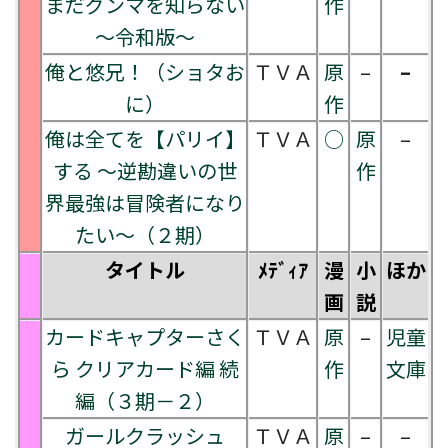
まだグンマを知らない
作
～令和版～
俺と悠兄！（ショタお
ＴＶＡ
原
–
–
に）
作
俺は全てを【パリイ】
ＴＶＡ
○
原
–
する ～逆勘違いの世
作
界最強は冒険者になり
たい～（２期）
タイトル
ﾒﾃﾞｨｱ
漫
小
ほか
画
説
カードキャプターさく
ＴＶＡ
原
–
児童
ら クリアカード編 続
作
文庫
編（３期－２）
ガールクラッシュ
ＴＶＡ
原
–
–