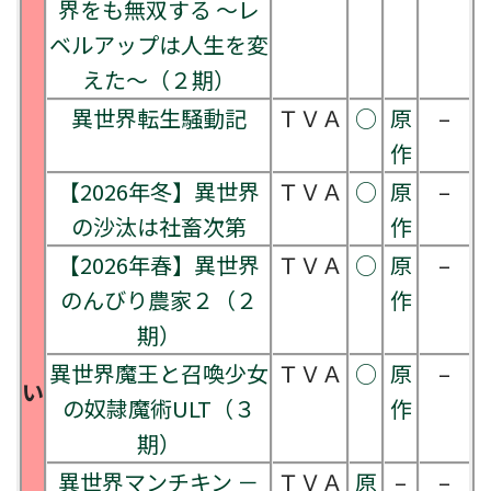
界をも無双する ～レ
ベルアップは人生を変
えた～（２期）
異世界転生騒動記
ＴＶＡ
○
原
–
作
【2026年冬】異世界
ＴＶＡ
○
原
–
の沙汰は社畜次第
作
【2026年春】異世界
ＴＶＡ
○
原
–
のんびり農家２（２
作
期）
異世界魔王と召喚少女
ＴＶＡ
○
原
–
い
の奴隷魔術ULT（３
作
期）
異世界マンチキン －
ＴＶＡ
原
–
–