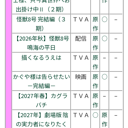
出掛け中Ⅱ（２期）
怪獣8号 完結編（３
ＴＶＡ
原
○
–
期）
作
【2026年秋】怪獣8号
配信
原
○
–
鳴海の平日
作
描くなるうえは
ＴＶＡ
原
–
–
作
かぐや様は告らせたい
映画
原
○
–
－完結編－
作
【2027年春】カグラ
ＴＶＡ
原
–
–
バチ
作
【2027年】劇場版 陰
ＴＶＡ
○
原
–
の実力者になりたく
作