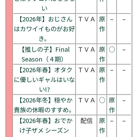
い
【2026年】おじさん
ＴＶＡ
原
–
–
はカワイイものがお好
作
き。
【推しの子】Final
ＴＶＡ
原
○
–
Season（４期）
作
【2026年春】オタク
ＴＶＡ
原
–
–
に優しいギャルはいな
作
い!?
【2026年冬】穏やか
ＴＶＡ
○
原
–
貴族の休暇のすすめ。
作
【2026年春】おでか
配信
原
–
–
け子ザメ シーズン
作