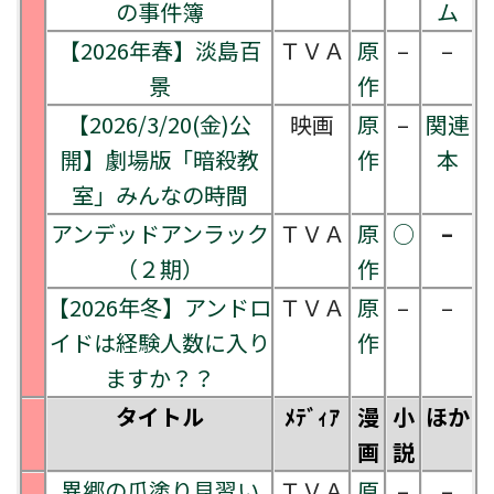
の事件簿
ム
【2026年春】淡島百
ＴＶＡ
原
–
–
景
作
【2026/3/20(金)公
映画
原
–
関連
開】劇場版「暗殺教
作
本
室」みんなの時間
アンデッドアンラック
ＴＶＡ
原
○
–
（２期）
作
【2026年冬】アンドロ
ＴＶＡ
原
–
–
イドは経験人数に入り
作
ますか？？
タイトル
ﾒﾃﾞｨｱ
漫
小
ほか
画
説
異郷の爪塗り見習い
ＴＶＡ
原
–
–