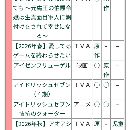
ても ～元魔王の伯爵令
作
嬢は生真面目軍人に餌
付けをされて幸せにな
る～
【2026年春】愛してる
ＴＶＡ
原
–
–
ゲームを終わらせたい
作
アイゼンフリューゲル
映画
○
原
–
作
アイドリッシュセブン
ＴＶＡ
○
○
–
（４期）
アイドリッシュセブン
アニメ
○
○
–
拮抗のクォーター
【2026年秋】アオアシ
ＴＶＡ
原
–
児童