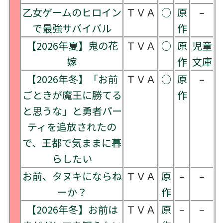
乙女ゲームのヒロイン
ＴＶＡ
○
原
–
で最強サバイバル
作
【2026年夏】鬼の花
ＴＶＡ
○
原
児童
嫁
作
文庫
【2026年冬】「お前
ＴＶＡ
○
原
–
ごときが魔王に勝てる
作
と思うな」と勇者パー
ティを追放されたの
で、王都で気ままに暮
らしたい
お前、タヌキにならね
ＴＶＡ
原
–
–
ーか？
作
【2026年冬】お前は
ＴＶＡ
原
–
–