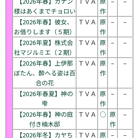
【2026年春】カナン
ＴＶＡ
原
–
–
様はあくまでチョロい
作
【2026年春】彼女、
ＴＶＡ
原
–
–
お借りします（５期）
作
【2026年夏】株式会
ＴＶＡ
原
–
–
社マジルミエ（２期）
作
【2026年春】上伊那
ＴＶＡ
原
–
–
ぼたん、酔へる姿は百
作
合の花
【2026年春夏】神の
ＴＶＡ
原
–
–
雫
作
【2026年春】神の庭
ＴＶＡ
○
原
–
付き楠木邸
作
【2026年冬】カヤち
ＴＶＡ
原
–
–