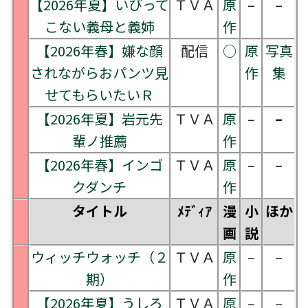
【2026年夏】いびって
ＴＶＡ
原
–
–
こない義母と義姉
作
【2026年春】嫌な顔
配信
○
原
写真
されながらおパンツ見
作
集
せてもらいたいＲ
【2026年夏】岩元先
ＴＶＡ
原
–
–
輩ノ推薦
作
【2026年春】インゴ
ＴＶＡ
原
–
–
クダンチ
作
タイトル
ﾒﾃﾞｨｱ
漫
小
ほか
画
説
ウィッチウォッチ（２
ＴＶＡ
原
–
–
期）
作
【2026年夏】うしろ
ＴＶＡ
原
–
–