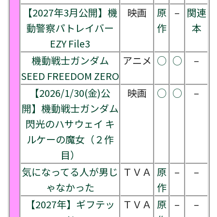
【2027年3月公開】機
映画
原
–
関連
動警察パトレイバー
作
本
EZY File3
機動戦士ガンダム
アニメ
○
○
–
SEED FREEDOM ZERO
【2026/1/30(金)公
映画
○
○
–
開】機動戦士ガンダム
閃光のハサウェイ キ
ルケーの魔女（２作
目）
気になってる人が男じ
ＴＶＡ
原
–
–
ゃなかった
作
【2027年】ギフテッ
ＴＶＡ
原
–
–