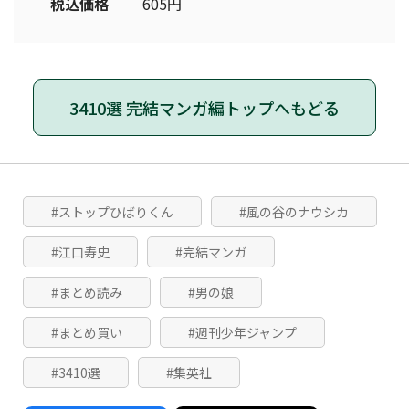
税込価格
605円
3410選 完結マンガ編トップへもどる
#ストップひばりくん
#風の谷のナウシカ
#江口寿史
#完結マンガ
#まとめ読み
#男の娘
#まとめ買い
#週刊少年ジャンプ
#3410選
#集英社