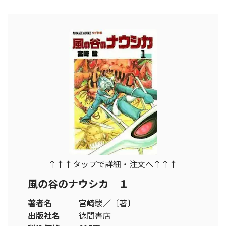
↑↑↑タップで詳細・注文へ↑↑↑
風の谷のナウシカ １
著者名
宮崎駿／〔著〕
出版社名
徳間書店