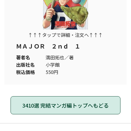
↑↑↑タップで詳細・注文へ↑↑↑
ＭＡＪＯＲ ２ｎｄ １
著者名
満田拓也／著
出版社名
小学館
税込価格
550円
3410選 完結マンガ編トップへもどる