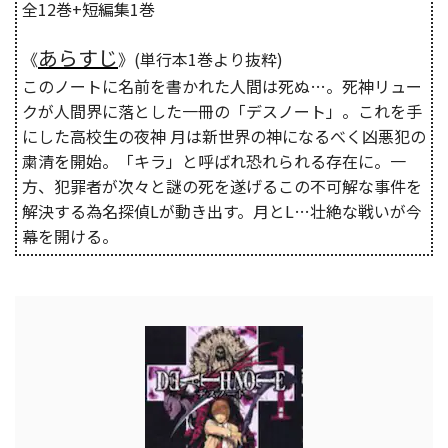
全12巻+短編集1巻
あらすじ
《
》(単行本1巻より抜粋)
このノートに名前を書かれた人間は死ぬ…。死神リュー
クが人間界に落とした一冊の「デスノート」。これを手
にした高校生の夜神 月は新世界の神になるべく凶悪犯の
粛清を開始。「キラ」と呼ばれ恐れられる存在に。一
方、犯罪者が次々と謎の死を遂げるこの不可解な事件を
解決する為名探偵Lが動き出す。月とL…壮絶な戦いが今
幕を開ける。