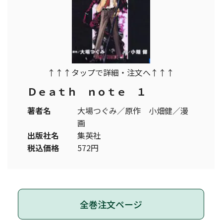
↑↑↑タップで詳細・注文へ↑↑↑
Ｄｅａｔｈ ｎｏｔｅ １
著者名
大場つぐみ／原作 小畑健／漫
画
出版社名
集英社
税込価格
572円
全巻注文ページ