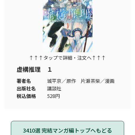
↑↑↑タップで詳細・注文へ↑↑↑
虚構推理 １
著者名
城平京／原作 片瀬茶柴／漫画
出版社名
講談社
税込価格
528円
3410選 完結マンガ編トップへもどる