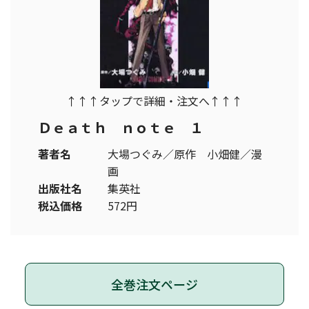
↑↑↑タップで詳細・注文へ↑↑↑
Ｄｅａｔｈ ｎｏｔｅ １
著者名
大場つぐみ／原作 小畑健／漫
画
出版社名
集英社
税込価格
572円
全巻注文ページ