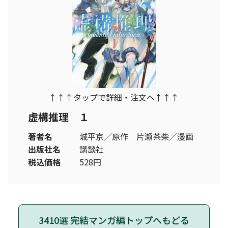
↑↑↑タップで詳細・注文へ↑↑↑
虚構推理 １
著者名
城平京／原作 片瀬茶柴／漫画
出版社名
講談社
税込価格
528円
3410選 完結マンガ編トップへもどる