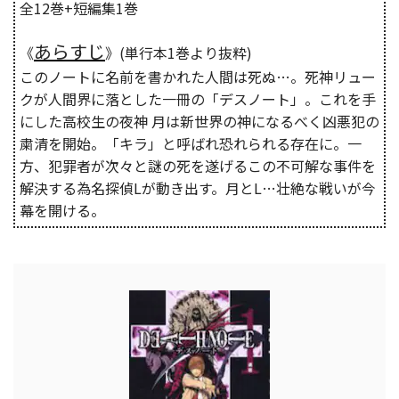
全12巻+短編集1巻
あらすじ
《
》(単行本1巻より抜粋)
このノートに名前を書かれた人間は死ぬ…。死神リュー
クが人間界に落とした一冊の「デスノート」。これを手
にした高校生の夜神 月は新世界の神になるべく凶悪犯の
粛清を開始。「キラ」と呼ばれ恐れられる存在に。一
方、犯罪者が次々と謎の死を遂げるこの不可解な事件を
解決する為名探偵Lが動き出す。月とL…壮絶な戦いが今
幕を開ける。