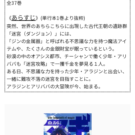
全37巻
あらすじ
《
》(単行本1巻より抜粋)
突然、世界のあちらこちらに出現した古代王朝の遺跡群
「迷宮（ダンジョン）」には、
「ジンの金属器」と呼ばれる不思議な力を持つ魔法アイ
テムや、たくさんの金銀財宝が眠っているという。
砂漠の中のオアシス都市、チーシャンで働く少年・アリ
ババも「迷宮攻略」で一攫千金を夢見る１人。
ある日、不思議な力を持った少年・アラジンと出会い、
一緒に難攻不落の迷宮を目指すことに。
アラジンとアリババの大冒険が今、始まる。