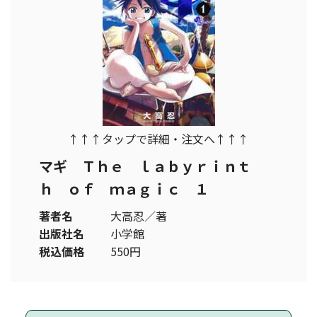
↑↑↑タップで詳細・注文へ↑↑↑
マギ Ｔｈｅ ｌａｂｙｒｉｎｔ
ｈ ｏｆ ｍａｇｉｃ １
著者名
大高忍／著
出版社名
小学館
税込価格
550円