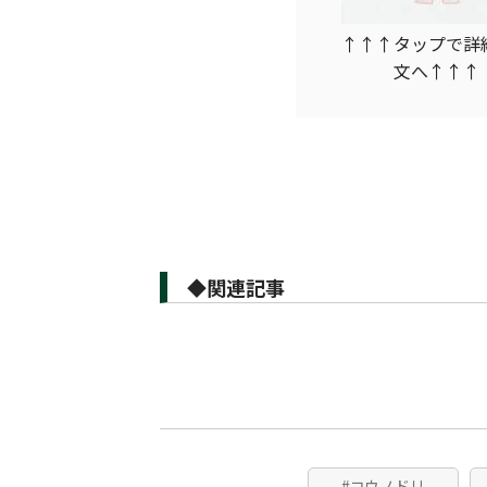
↑↑↑タップで詳
文へ↑↑↑
◆関連記事
#コウノドリ