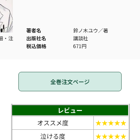
著者名
鈴ノ木ユウ／著
細・注
出版社名
講談社
税込価格
671円
全巻注文ページ
レビュー
オススメ度
★★★★★
泣ける度
★★★★★