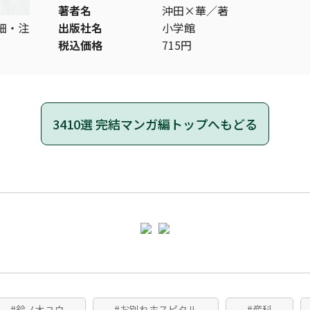
著者名
沖田×華／著
細・注
出版社名
小学館
税込価格
715円
3410選 完結マンガ編トップへもどる
#鈴ノ木ユウ
#お別れホスピタル
#産科