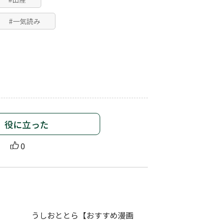
#一気読み
役に立った
0
うしおととら【おすすめ漫画