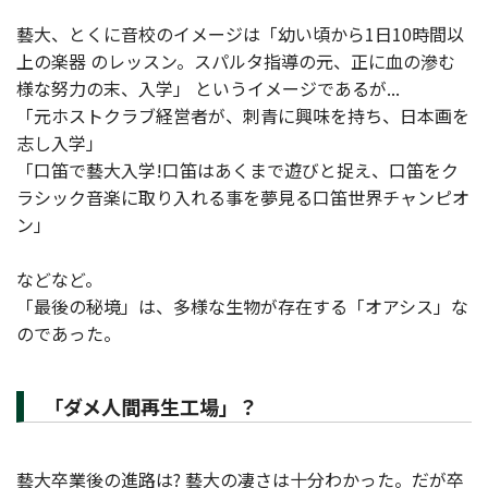
藝大、とくに音校のイメージは「幼い頃から1日10時間以
上の楽器 のレッスン。スパルタ指導の元、正に血の滲む
様な努力の末、入学」 というイメージであるが...
「元ホストクラブ経営者が、刺青に興味を持ち、日本画を
志し入学」
「口笛で藝大入学!口笛はあくまで遊びと捉え、口笛をク
ラシック音楽に取り入れる事を夢見る口笛世界チャンピオ
ン」
などなど。
「最後の秘境」は、多様な生物が存在する「オアシス」な
のであった。
「ダメ人間再生工場」？
藝大卒業後の進路は? 藝大の凄さは十分わかった。だが卒