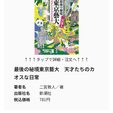
↑↑↑タップで詳細・注文へ↑↑↑
最後の秘境東京藝大 天才たちのカ
オスな日常
著者名
二宮敦人／著
出版社名
新潮社
税込価格
781円