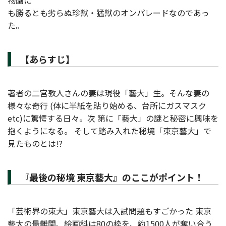
物園に
も勝るとも劣らぬ珍獣・猛獣のオンパレードなのであっ
た。
【あらすじ】
著者の二宮敦人さんの妻は現役「藝大」生。そんな妻の
様々な奇行 (体に半紙を貼り始める、台所にガスマスク
etc)に驚愕する日々。次 第に「藝大」の謎と秘密に興味を
抱くようになる。 そして踏み入れた秘境「東京藝大」で
見たものとは!?
『最後の秘境 東京藝大』のここがポイント！
「芸術界の東大」東京藝大は入試問題もすごかった 東京
藝大の最難関、絵画科は80の枠を、約1500人が奪い合う