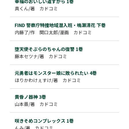
幸福のおいしい道すがら 1巻
真くん/著 カドコミ
FIND 警察庁特捜地域潜入班・鳴瀬清花 下巻
内藤了/作 関口太郎/漫画 カドコミ
堕天使そぷらのちゃんの復讐 1巻
藤本セツナ/著 カドコミ
元勇者はモンスター娘に敗られたい 4巻
ほりかわけぇすけ/著 カドコミ
黄昏ノ器神 3巻
山本晋/著 カドコミ
咲きそめコンプレックス 1巻
んみ/著 カドコミ