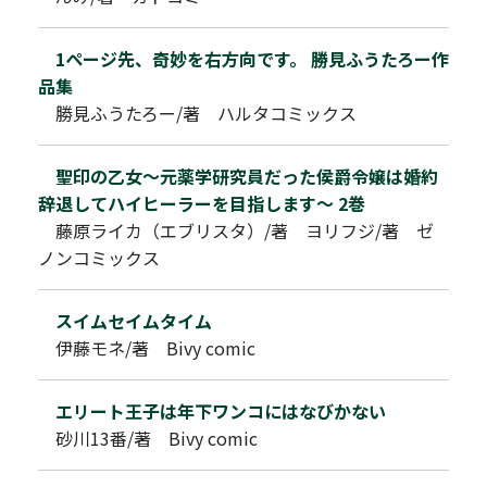
1ページ先、奇妙を右方向です。 勝見ふうたろー作
品集
勝見ふうたろー/著 ハルタコミックス
聖印の乙女～元薬学研究員だった侯爵令嬢は婚約
辞退してハイヒーラーを目指します～ 2巻
藤原ライカ（エブリスタ）/著 ヨリフジ/著 ゼ
ノンコミックス
スイムセイムタイム
伊藤モネ/著 Bivy comic
エリート王子は年下ワンコにはなびかない
砂川13番/著 Bivy comic