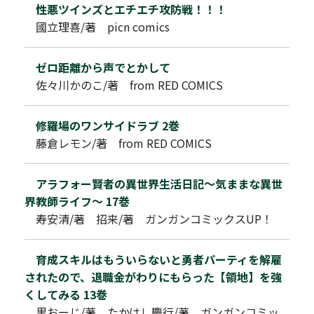
性悪ツインズとエチエチ攻防戦！！！
國立理喜/著 picn comics
ゼロ距離から声でとかして
佐々川かのこ/著 from RED COMICS
修羅場のワンサイドラブ 2巻
藤倉レモン/著 from RED COMICS
アラフォー賢者の異世界生活日記～気ままな異世
界教師ライフ～ 17巻
寿安清/著 招来/著 ガンガンコミックスUP！
育成スキルはもういらないと勇者パーティを解雇
されたので、退職金がわりにもらった【領地】を強
くしてみる 13巻
黒おーじ/著 たかはし慶行/著 ガンガンコミッ