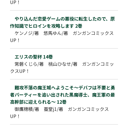
UP！
やり込んだ恋愛ゲームの悪役に転生したので、原
作知識でヒロインを攻略します 2巻
ケンノジ/著 悠馬ゆん/著 ガンガンコミックス
UP！
エリスの聖杯 14巻
常磐くじら/著 桃山ひなせ/著 ガンガンコミッ
クスUP！
難攻不落の魔王城へようこそ～デバフは不要と勇
者パーティーを追い出された黒魔導士、魔王軍の最
高幹部に迎えられる～ 12巻
御鷹穂積/著 蚕堂j1/著 ガンガンコミックス
UP！