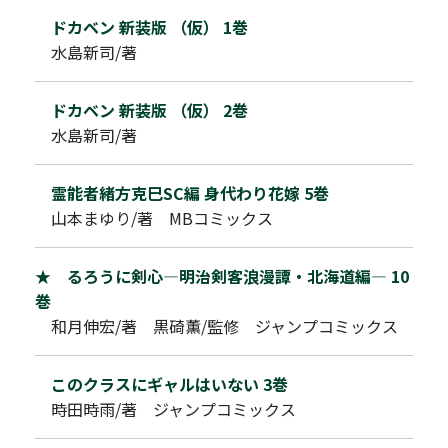
ドカベン 新装版 （仮） 1巻
水島新司/著
ドカベン 新装版 （仮） 2巻
水島新司/著
霊能者緒方克巳SC編 身代わり花嫁 5巻
山本まゆり/著 MBコミックス
★ るろうに剣心―明治剣客浪漫譚・北海道編― 10
巻
和月伸宏/著 黒碕薫/監修 ジャンプコミックス
このクラスにギャルはいない 3巻
時田時雨/著 ジャンプコミックス