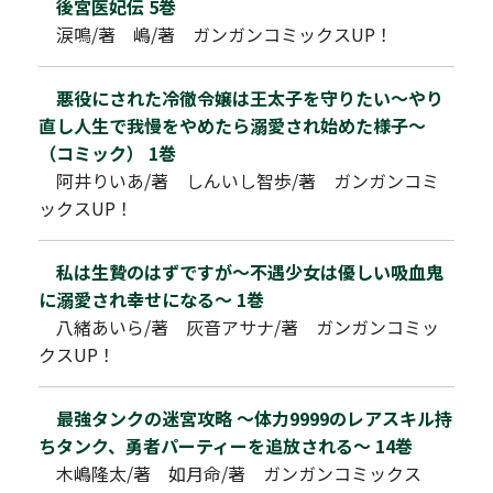
後宮医妃伝 5巻
涙鳴/著 嶋/著 ガンガンコミックスUP！
悪役にされた冷徹令嬢は王太子を守りたい～やり
直し人生で我慢をやめたら溺愛され始めた様子～
（コミック） 1巻
阿井りいあ/著 しんいし智歩/著 ガンガンコミ
ックスUP！
私は生贄のはずですが～不遇少女は優しい吸血鬼
に溺愛され幸せになる～ 1巻
八緒あいら/著 灰音アサナ/著 ガンガンコミッ
クスUP！
最強タンクの迷宮攻略 ～体力9999のレアスキル持
ちタンク、勇者パーティーを追放される～ 14巻
木嶋隆太/著 如月命/著 ガンガンコミックス