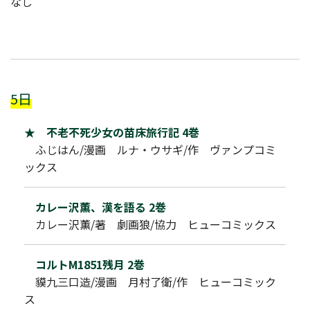
なし
5日
★ 不老不死少女の苗床旅行記 4巻
ふじはん/漫画 ルナ・ウサギ/作 ヴァンプコミ
ックス
カレー沢薫、漢を語る 2巻
カレー沢薫/著 劇画狼/協力 ヒューコミックス
コルトM1851残月 2巻
貘九三口造/漫画 月村了衛/作 ヒューコミック
ス