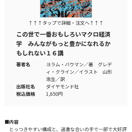
↑↑↑タップで詳細・注文へ↑↑↑
この世で一番おもしろいマクロ経済
学 みんながもっと豊かになれるか
もしれない１６講
著者名
ヨラム・バウマン／著 グレデ
ィ・クライン／イラスト 山形
浩生／訳
出版社名
ダイヤモンド社
税込価格
1,650円
■内容
とっつきやすい構成と、過激な合いの手で一部で大好評