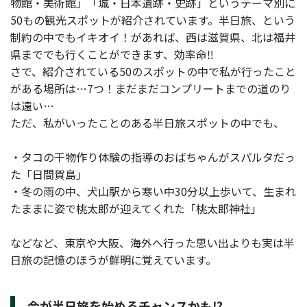
物館・美術館」「城・日本遺跡・史跡」というテーマ別に
50もの観光スポットが紹介されています。半日旅、という
制約の中でもイキオイ！があれば、西は滋賀県、北は福井
県まででも行くことができます、効率命‼
さで、紹介されている50のスポットの中で私が行ったこと
がある場所は…7つ！まだまだコンプリートまでの道のり
は遠い…
ただ、私がいったことのある半日旅スポットの中でも、
・タコの干物作り体験の指導のおばちゃんがスパルタだっ
た「日間賀島」
・冬の雨の中、犬山駅から寒い中30分以上歩いて、生まれ
たままに姿で桃太郎が迎えてくれた「桃太郎神社」
などなど、東京や大阪、海外へ行った思い出よりも実は半
日旅の記憶のほうが鮮明に覚えています。
今が半日旅を始めるチャンスかも⁉︎