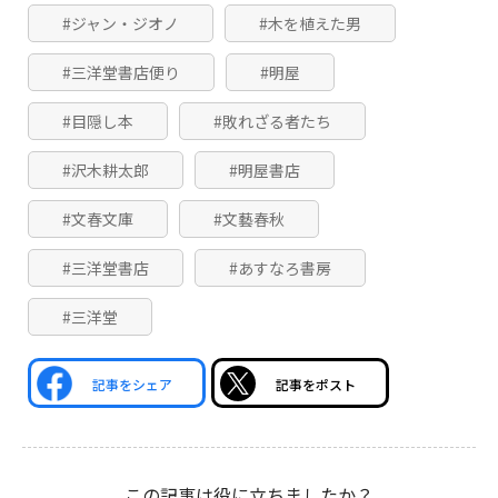
#ジャン・ジオノ
#木を植えた男
#三洋堂書店便り
#明屋
#目隠し本
#敗れざる者たち
#沢木耕太郎
#明屋書店
#文春文庫
#文藝春秋
#三洋堂書店
#あすなろ書房
#三洋堂
記事をシェア
記事をポスト
この記事は役に立ちましたか？