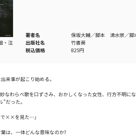
著者名
保坂大輔／脚本 清水崇／脚
細・注
出版社名
竹書房
税込価格
825円
な出来事が起こり始める。
奇妙なわらべ歌を口ずさみ、おかしくなった女性、行方不明に
ル”だった。
こで××を見た…」
葉は、一体どんな意味なのか?