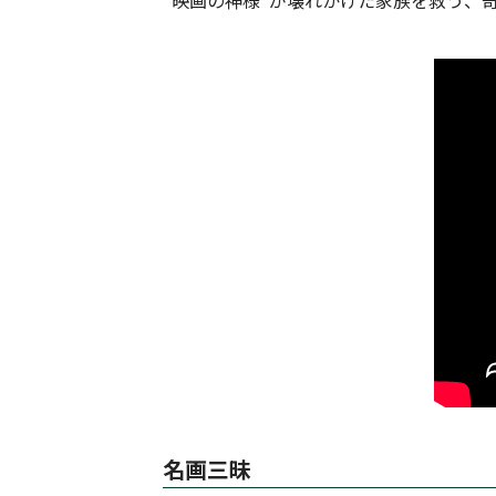
“映画の神様”が壊れかけた家族を救う、
名画三昧