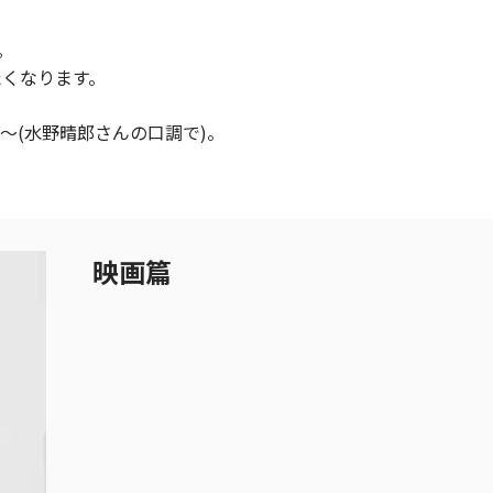
。
たくなります。
～(水野晴郎さんの口調で)。
映画篇