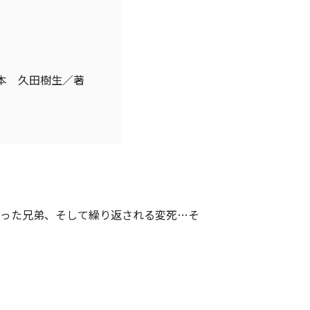
本 久田樹生／著
なった兄弟、そして繰り返される変死…そ