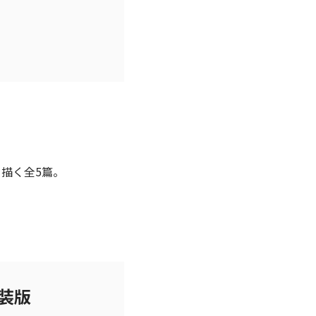
描く全5篇。
装版