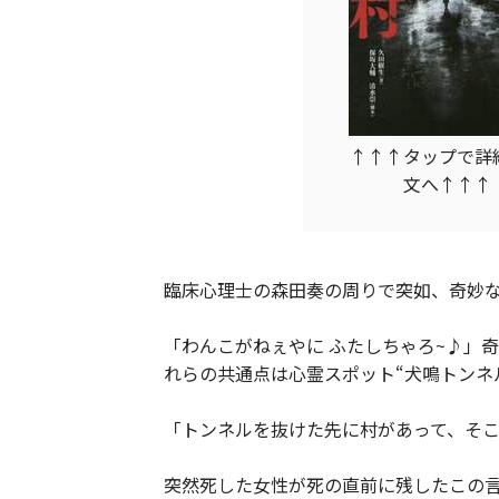
↑↑↑タップで詳
文へ↑↑↑
臨床心理士の森田奏の周りで突如、奇妙
「わんこがねぇやに ふたしちゃろ~♪」
れらの共通点は心霊スポット“犬鳴トンネ
「トンネルを抜けた先に村があって、そ
突然死した女性が死の直前に残したこの言