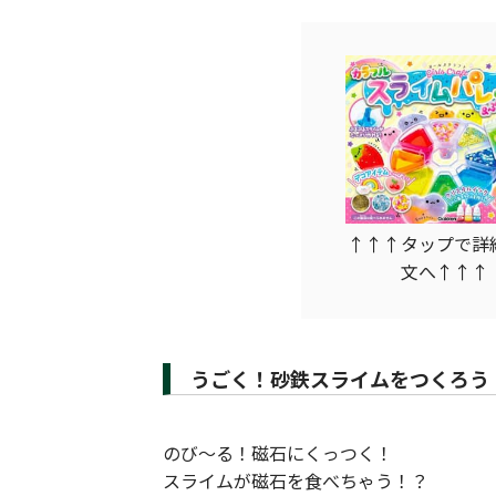
↑↑↑タップで詳
文へ↑↑↑
うごく！砂鉄スライムをつくろう
のび～る！磁石にくっつく！
スライムが磁石を食べちゃう！？