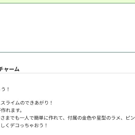
チャーム
ろう！
にスライムのできあがり！
が作れます。
子さまでも一人で簡単に作れて、付属の金色や星型のラメ、ピ
らしくデコっちゃおう！