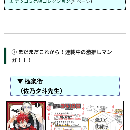
3. ナツコミ売場コレクション
(別ページ)
① まだまだこれから！連載中の激推しマン
ガ！！！
▼ 極楽街
（佐乃夕斗先生）