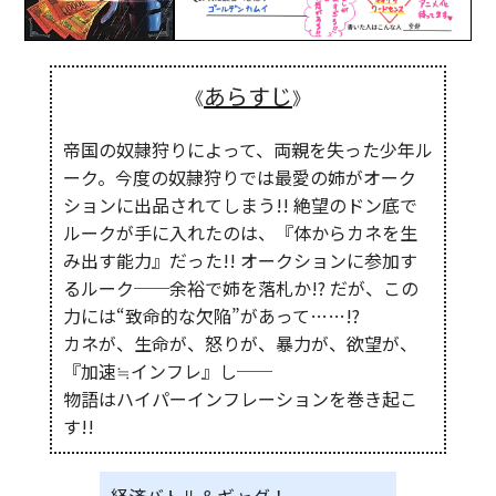
あらすじ
《
》
帝国の奴隷狩りによって、両親を失った少年ル
ーク。今度の奴隷狩りでは最愛の姉がオーク
ションに出品されてしまう!! 絶望のドン底で
ルークが手に入れたのは、『体からカネを生
み出す能力』だった!! オークションに参加す
るルーク──余裕で姉を落札か!? だが、この
力には“致命的な欠陥”があって……!?
カネが、生命が、怒りが、暴力が、欲望が、
『加速≒インフレ』し──
物語はハイパーインフレーションを巻き起こ
す!!
経済バトル＆ギャグ！