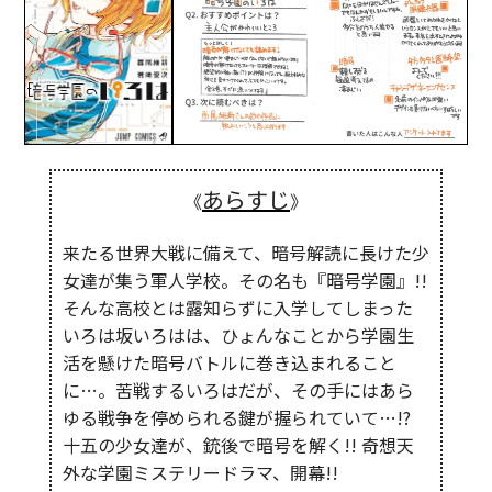
あらすじ
《
》
来たる世界大戦に備えて、暗号解読に長けた少
女達が集う軍人学校。その名も『暗号学園』!!
そんな高校とは露知らずに入学してしまった
いろは坂いろはは、ひょんなことから学園生
活を懸けた暗号バトルに巻き込まれること
に…。苦戦するいろはだが、その手にはあら
ゆる戦争を停められる鍵が握られていて…!?
十五の少女達が、銃後で暗号を解く!! 奇想天
外な学園ミステリードラマ、開幕!!