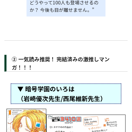
どうやって100人も登場させるの
か？ 今後も目が離せません。”
② 一気読み推奨！ 完結済みの激推しマン
ガ！！！
▼ 暗号学園のいろは
（岩崎優次先生/西尾維新先生）