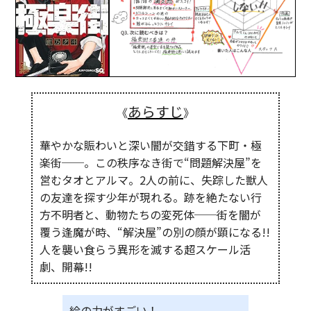
あらすじ
《
》
華やかな賑わいと深い闇が交錯する下町・極
楽街──。この秩序なき街で“問題解決屋”を
営むタオとアルマ。2人の前に、失踪した獣人
の友達を探す少年が現れる。跡を絶たない行
方不明者と、動物たちの変死体──街を闇が
覆う逢魔が時、“解決屋”の別の顔が顕になる!!
人を襲い食らう異形を滅する超スケール活
劇、開幕!!
絵の力がすごい！