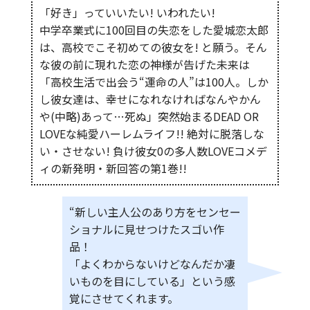
「好き」っていいたい! いわれたい!
中学卒業式に100回目の失恋をした愛城恋太郎
は、高校でこそ初めての彼女を! と願う。そん
な彼の前に現れた恋の神様が告げた未来は
「高校生活で出会う“運命の人”は100人。しか
し彼女達は、幸せになれなければなんやかん
や(中略)あって…死ぬ」突然始まるDEAD OR
LOVEな純愛ハーレムライフ!! 絶対に脱落しな
い・させない! 負け彼女0の多人数LOVEコメデ
ィの新発明・新回答の第1巻!!
“新しい主人公のあり方をセンセー
ショナルに見せつけたスゴい作
品！
「よくわからないけどなんだか凄
いものを目にしている」という感
覚にさせてくれます。