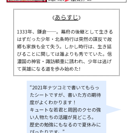
あらすじ
《
》
1333年、鎌倉──。幕府の後継として生きる
はずだった少年・北条時行は突然の謀反で故
郷も家族も全て失う。しかし時行は、生き延
びることに関しては誰よりも秀でていた。信
濃国の神官・諏訪頼重に誘われ、少年は逃げ
て英雄になる道を歩み始めた!
“2021年ナツコミで書いてもらっ
たシートですが、書いた方の期待
度がよくわかります！
キュートな若君と周囲のクセの強
い人物たちの活躍が見どころ。
歴史の勉強にもなるので夏休みに
ぴったりです。”