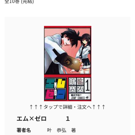
全10巻 (完結)
↑↑↑タップで詳細・注文へ↑↑↑
エム×ゼロ １
著者名
叶 恭弘 著