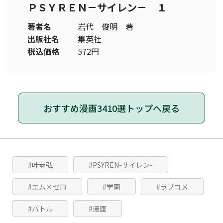
ＰＳＹＲＥＮ－サイレン－ １
著者名
岩代 俊明 著
出版社名
集英社
税込価格
572円
おすすめ漫画3410選トップへ戻る
#叶恭弘
#PSYREN-サイレン-
#エム×ゼロ
#学園
#ラブコメ
#バトル
#漫画