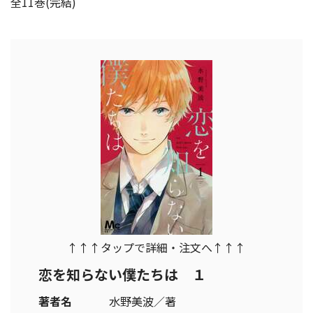
全11巻(完結)
↑↑↑タップで詳細・注文へ↑↑↑
恋を知らない僕たちは １
著者名
水野美波／著