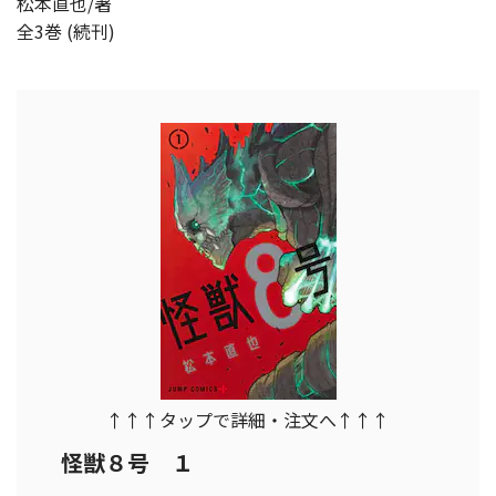
松本直也/著
全3巻 (続刊)
↑↑↑タップで詳細・注文へ↑↑↑
怪獣８号 １