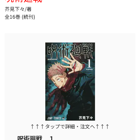
芥見下々/著
全16巻 (続刊)
↑↑↑タップで詳細・注文へ↑↑↑
呪術廻戦 １