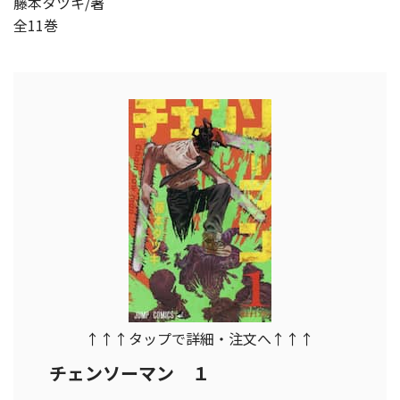
藤本タツキ/著
全11巻
↑↑↑タップで詳細・注文へ↑↑↑
チェンソーマン １