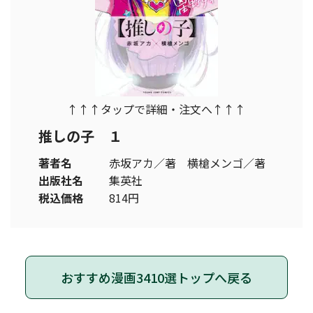
↑↑↑タップで詳細・注文へ↑↑↑
推しの子 １
著者名
赤坂アカ／著 横槍メンゴ／著
出版社名
集英社
税込価格
814円
おすすめ漫画3410選トップへ戻る