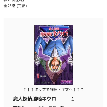
全23巻 (完結)
↑↑↑タップで詳細・注文へ↑↑↑
魔人探偵脳噛ネウロ １