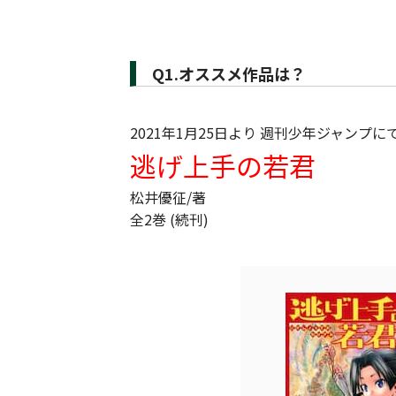
Q1.オススメ作品は？
2021年1月25日より 週刊少年ジャンプ
逃げ上手の若君
松井優征/著
全2巻 (続刊)