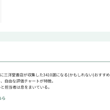
めに三洋堂書店が収集した3410選になる(かもしれない)おすす
と、自由な評価チャートが特徴。
いと担当者は息をまいている。
ちら