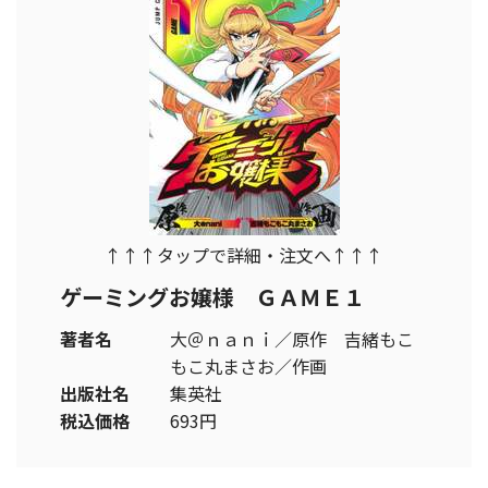
↑↑↑タップで詳細・注文へ↑↑↑
ゲーミングお嬢様 ＧＡＭＥ１
著者名
大＠ｎａｎｉ／原作 吉緒もこ
もこ丸まさお／作画
出版社名
集英社
税込価格
693円