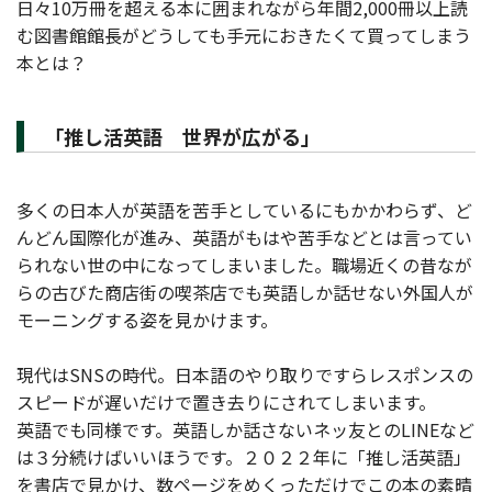
日々10万冊を超える本に囲まれながら年間2,000冊以上読
む図書館館長がどうしても手元におきたくて買ってしまう
本とは？
「推し活英語 世界が広がる」
多くの日本人が英語を苦手としているにもかかわらず、ど
んどん国際化が進み、英語がもはや苦手などとは言ってい
られない世の中になってしまいました。職場近くの昔なが
らの古びた商店街の喫茶店でも英語しか話せない外国人が
モーニングする姿を見かけます。
現代はSNSの時代。日本語のやり取りですらレスポンスの
スピードが遅いだけで置き去りにされてしまいます。
英語でも同様です。英語しか話さないネッ友とのLINEなど
は３分続けばいいほうです。２０２２年に「推し活英語」
を書店で見かけ、数ページをめくっただけでこの本の素晴