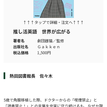
↑↑↑タップで詳細・注文へ↑↑↑
推し活英語 世界が広がる
著者名
劇団雌猫／監修
出版社名
Ｇａｋｋｅｎ
税込価格
1,500円
熱田図書館長 佐々木
5歳で角膜移植した際、ドクターからの「喫煙禁止」と
「読書禁止！」との言葉を忠実に守り続けるも、なぜか現