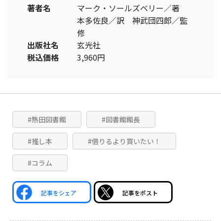
著者名
マーク・ソールズベリー／著
本多佐良／訳 神武団四郎／監
修
出版社名
玄光社
税込価格
3,960円
#熱田図書館
#図書館館長
#推し本
#借りるより買いたい！
#コラム
記事をシェア
記事をポスト