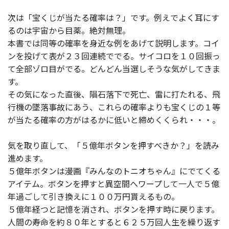
次は「宝くじが当たる確率は？」です。例えでよく耳にす
るのは宇宙から目薬。絶対無理。
本書では同等の確率を身近な例をあげて説明します。コイ
ンを投げて表が２３回連続ででる。サイコロを１０回振っ
て全部ゾロ目がでる。どんどん当選しそうな気がしてきま
す。
その気になった直後、隕石落下で死亡、雷に打たれる、飛
行機の墜落事故にあう、これらの確率よりも宝くじの１等
が当たる確率の方がはるかに低いと締めくくられ・・・。
気を取り直して、「５億年ボタンを押すべきか？」を読み
進めます。
５億年ボタンは漫画『みんなのトニオちゃん』にでてくる
アイテム。ボタンを押すと異空間へワープして一人で５億
年過ごして引き換えに１００万円貰えるもの。
５億年経つと記憶を消され、ボタンを押す時に戻ります。
人間の寿命を約８０年とすると６２５万回人生を繰り返す