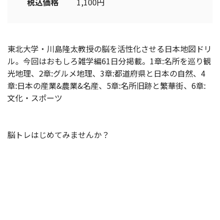
税込価格
1,100円
東北大学・川島隆太教授の脳を活性化させる日本地図ドリ
ル。今回はおもしろ雑学編61日分掲載。1章:名所を巡り観
光地理、2章:グルメ地理、3章:都道府県と日本の自然、4
章:日本の産業&農業&名産、5章:名所旧跡と繁華街、6章:
文化・スポーツ
脳トレはじめてみませんか？