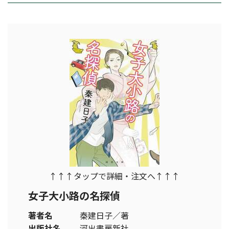
↑↑↑タップで詳細・注文へ↑↑↑
女子大小路の名探偵
著者名
秦建日子／著
出版社名
河出書房新社