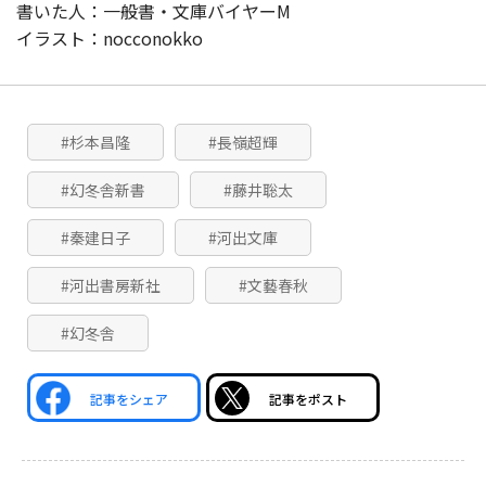
書いた人：一般書・文庫バイヤーM
イラスト：nocconokko
#杉本昌隆
#長嶺超輝
#幻冬舎新書
#藤井聡太
#秦建日子
#河出文庫
#河出書房新社
#文藝春秋
#幻冬舎
記事をシェア
記事をポスト