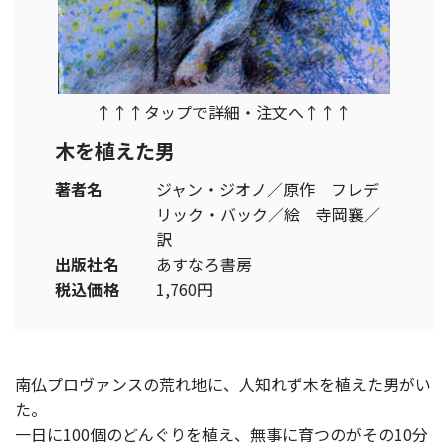
↑↑↑タップで詳細・注文へ↑↑↑
木を植えた男
著者名
ジャン・ジオノ／原作 フレデ
リック・バック／絵 寺岡襄／
訳
出版社名
あすなろ書房
税込価格
1,760円
南仏プロヴァンスの荒れ地に、人知れず木を植えた男がい
た。
一日に100個のどんぐりを植え、無事に育つのがその10分