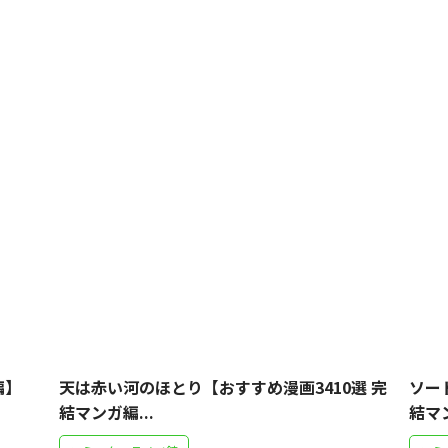
編】
天は赤い河のほとり【おすすめ漫画3410選 完
ソー
結マンガ編...
結マン