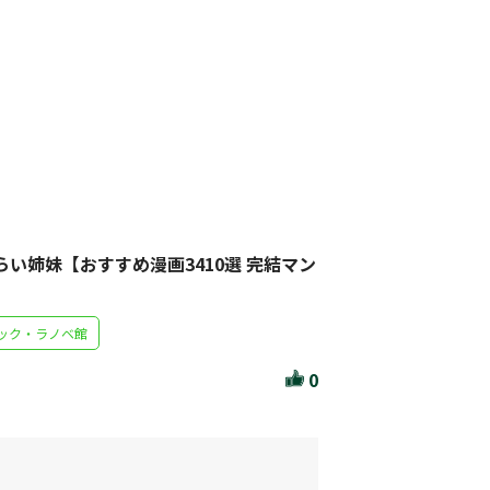
作家・出版社・図書館コラム
三洋堂サイト会員が選ぶおすすめ本
文房具・雑貨情報
TVゲーム情報
駒ケ根店 ホビ担S の三洋堂プラモデル講座
らい姉妹【おすすめ漫画3410選 完結マン
】
ック・ラノベ館
全て選択
0
イベント
セール・キャンペーン