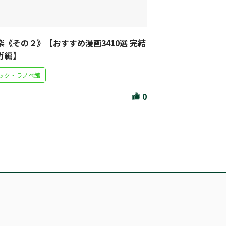
楽《その２》【おすすめ漫画3410選 完結
ガ編】
ック・ラノベ館
0