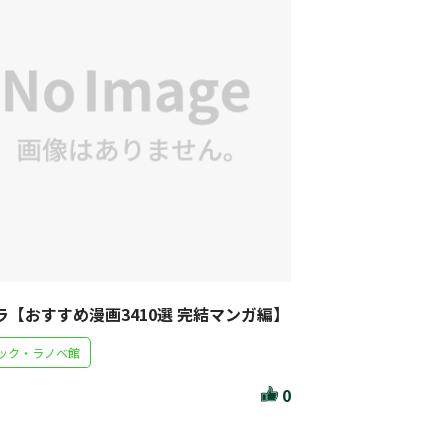
リセット
絞り込む
ラ【おすすめ漫画3410選 完結マンガ編】
ック・ラノベ館
0