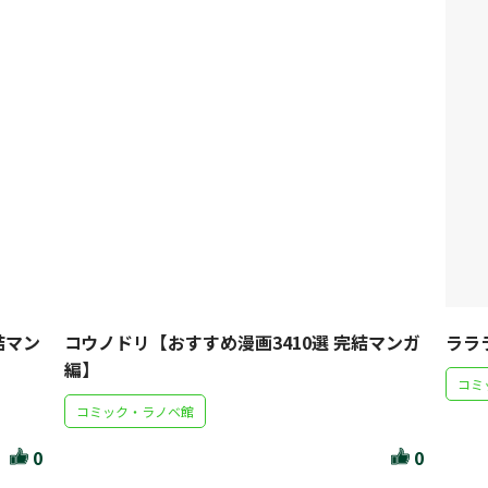
結マン
コウノドリ【おすすめ漫画3410選 完結マンガ
ララ
編】
コミ
コミック・ラノベ館
0
0