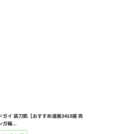
ドガイ 装刀凱【おすすめ漫画3410選 完
ガ編...