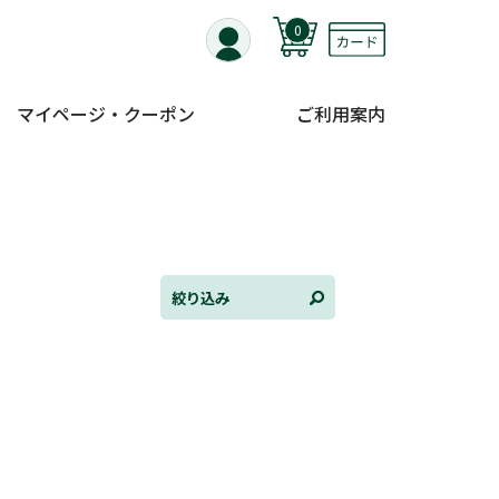
0
マイページ・クーポン
ご利用案内
全て選択
連載小説
けんご📚小説紹介
三洋堂書店便り
絞り込み
コミック・ラノベ館
トレーディングカード情報
文学逸品堂
ほんとのであいのおてつだい
ちえとまなぶ