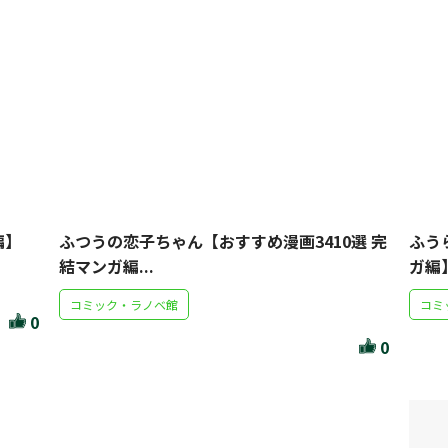
編】
ふつうの恋子ちゃん【おすすめ漫画3410選 完
ふう
結マンガ編...
ガ編
コミック・ラノベ館
コミ
0
0