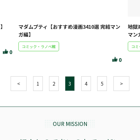
編】
マダムプティ【おすすめ漫画3410選 完結マン
地獄
ガ編】
マン
コミック・ラノベ館
コミ
0
0
<
1
2
3
4
5
>
OUR MISSION