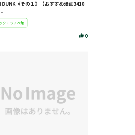
M DUNK《その１》【おすすめ漫画3410
..
ック・ラノベ館
0