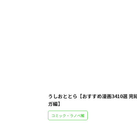
うしおととら【おすすめ漫画3410選 完
ガ編】
コミック・ラノベ館