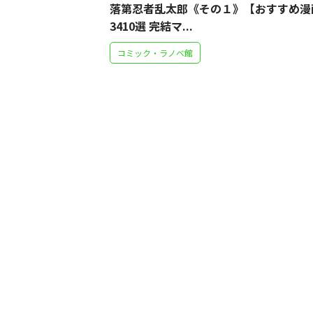
落第忍者乱太郎《その１》【おすすめ漫
3410選 完結マ...
コミック・ラノベ館