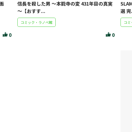
画
信長を殺した男 ～本能寺の変 431年目の真実
SLA
～【おすす...
選 完.
コミック・ラノベ館
コミ
0
0